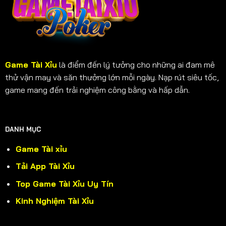
Game Tài Xỉu
là điểm đến lý tưởng cho những ai đam mê
thử vận may và săn thưởng lớn mỗi ngày. Nạp rút siêu tốc,
game mang đến trải nghiệm công bằng và hấp dẫn.
DANH MỤC
Game Tài xỉu
Tải App Tài Xỉu
Top Game Tài Xỉu Uy Tín
Kinh Nghiệm Tài Xỉu