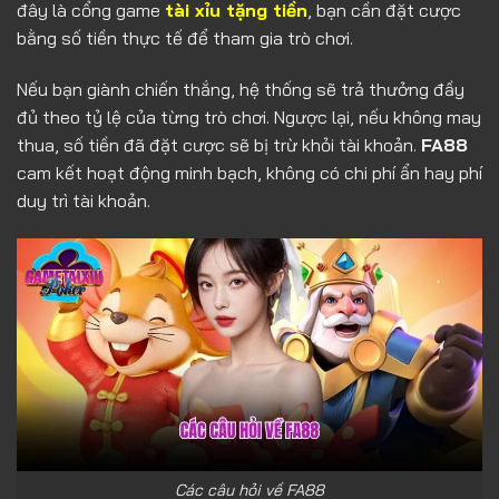
đây là cổng game
tài xỉu tặng tiền
, bạn cần đặt cược
bằng số tiền thực tế để tham gia trò chơi.
Nếu bạn giành chiến thắng, hệ thống sẽ trả thưởng đầy
đủ theo tỷ lệ của từng trò chơi. Ngược lại, nếu không may
thua, số tiền đã đặt cược sẽ bị trừ khỏi tài khoản.
FA88
cam kết hoạt động minh bạch, không có chi phí ẩn hay phí
duy trì tài khoản.
Các câu hỏi về FA88