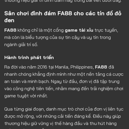
thương hiệu giải trí đình đám này trong bài viết dưới đây.
Sân chơi đình đám FA88 cho các tín đồ đỏ
đen
FA88
không chỉ là một cổng
game tài xỉu
trực tuyến,
mà còn là biểu tượng của sự tin cậy và uy tín trong
ngành giải trí số.
Hành trình phát triển
Ra đời vào năm 2016 tại Manila, Philippines,
FA88
đã
nhanh chóng khẳng định mình như một nền tảng cá cược
an toàn và minh bạch. Ngay từ đầu, đơn vị đã tập trung
vào công nghệ tiên tiến, nhằm mang đến trải nghiệm chơi
game tuyệt vời nhất.
Qua từng giai đoạn, danh mục trò chơi của đơn vị liên tục
được mở rộng, với những cải tiến đáng kể. Điều này giúp
thương hiệu giữ vững vị thế hàng đầu và thu hút hàng