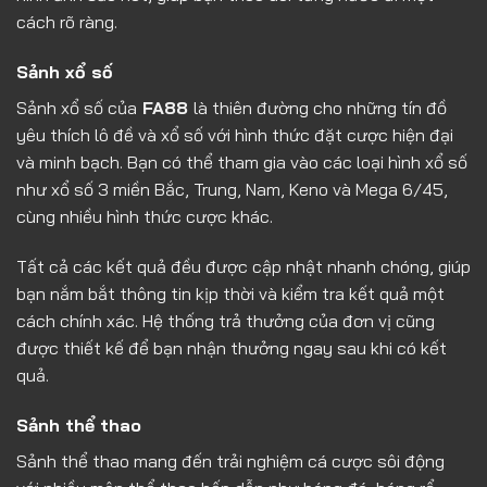
cách rõ ràng.
Sảnh xổ số
Sảnh xổ số của
FA88
là thiên đường cho những tín đồ
yêu thích lô đề và xổ số với hình thức đặt cược hiện đại
và minh bạch. Bạn có thể tham gia vào các loại hình xổ số
như xổ số 3 miền Bắc, Trung, Nam, Keno và Mega 6/45,
cùng nhiều hình thức cược khác.
Tất cả các kết quả đều được cập nhật nhanh chóng, giúp
bạn nắm bắt thông tin kịp thời và kiểm tra kết quả một
cách chính xác. Hệ thống trả thưởng của đơn vị cũng
được thiết kế để bạn nhận thưởng ngay sau khi có kết
quả.
Sảnh thể thao
Sảnh thể thao mang đến trải nghiệm cá cược sôi động