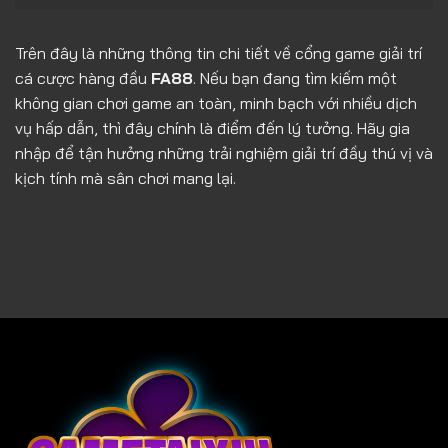
Trên đây là những thông tin chi tiết về cổng game giải trí
cá cược hàng đầu
FA88
. Nếu bạn đang tìm kiếm một
không gian chơi game an toàn, minh bạch với nhiều dịch
vụ hấp dẫn, thì đây chính là điểm đến lý tưởng. Hãy gia
nhập để tận hưởng những trải nghiệm giải trí đầy thú vị và
kịch tính mà sân chơi mang lại.