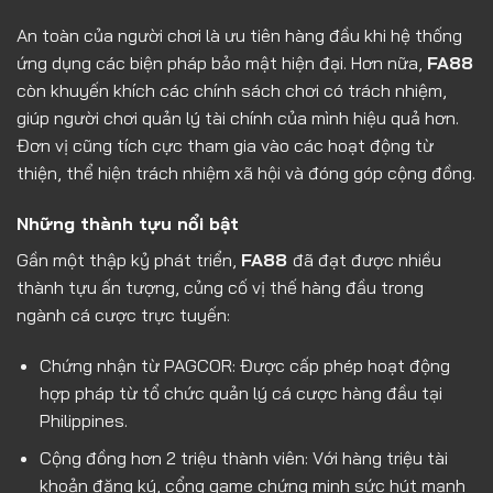
An toàn của người chơi là ưu tiên hàng đầu khi hệ thống
ứng dụng các biện pháp bảo mật hiện đại. Hơn nữa,
FA88
còn khuyến khích các chính sách chơi có trách nhiệm,
giúp người chơi quản lý tài chính của mình hiệu quả hơn.
Đơn vị cũng tích cực tham gia vào các hoạt động từ
thiện, thể hiện trách nhiệm xã hội và đóng góp cộng đồng.
Những thành tựu nổi bật
Gần một thập kỷ phát triển,
FA88
đã đạt được nhiều
thành tựu ấn tượng, củng cố vị thế hàng đầu trong
ngành cá cược trực tuyến:
Chứng nhận từ PAGCOR: Được cấp phép hoạt động
hợp pháp từ tổ chức quản lý cá cược hàng đầu tại
Philippines.
Cộng đồng hơn 2 triệu thành viên: Với hàng triệu tài
khoản đăng ký, cổng game chứng minh sức hút mạnh