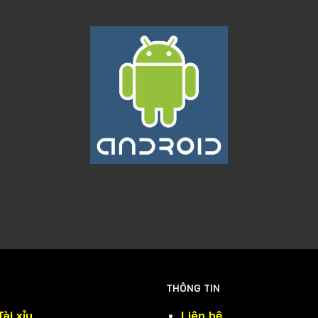
THÔNG TIN
ài xỉu
Liên hệ