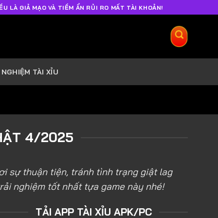
 LÀ GIẢ MẠO VÀ TIỀM ẨN RỦI RO MẤT TÀI KHOẢN!
 NGHIỆM TÀI XỈU
HẬT 4/2025
 sự thuận tiện, tránh tình trạng giật lag
trải nghiệm tốt nhất tựa game này nhé!
TẢI APP TÀI XỈU APK/PC