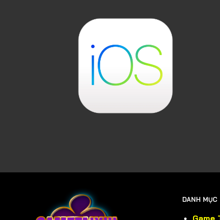
DANH MỤC
Game T