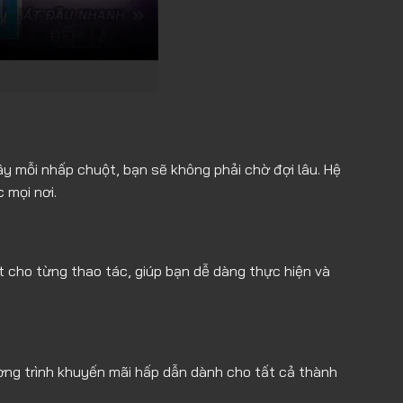
iây mỗi nhấp chuột, bạn sẽ không phải chờ đợi lâu. Hệ
 mọi nơi.
t cho từng thao tác, giúp bạn dễ dàng thực hiện và
ương trình khuyến mãi hấp dẫn dành cho tất cả thành