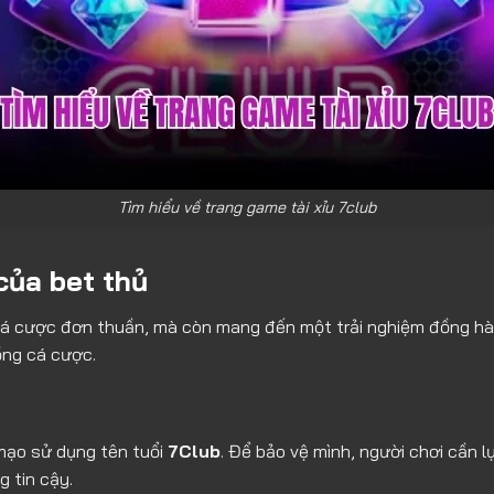
Tìm hiểu về trang game tài xỉu 7club
của bet thủ
á cược đơn thuần, mà còn mang đến một trải nghiệm đồng hành
ồng cá cược.
ả mạo sử dụng tên tuổi
7Club
. Để bảo vệ mình, người chơi cần 
g tin cậy.