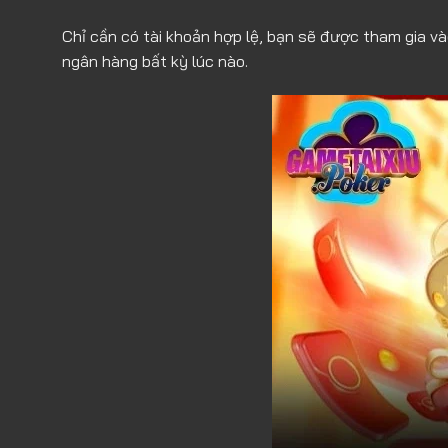
Chỉ cần có tài khoản hợp lệ, bạn sẽ được tham gia v
ngân hàng bất kỳ lúc nào.