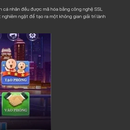
 tin cá nhân đều được mã hóa bằng công nghệ SSL
 nghiêm ngặt để tạo ra một không gian giải trí lành