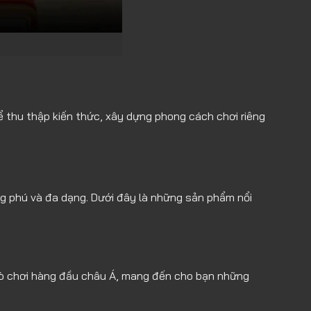
ể thu thập kiến thức, xây dựng phong cách chơi riêng
ng phú và đa dạng. Dưới đây là những sản phẩm nổi
 trò chơi hàng đầu châu Á, mang đến cho bạn những