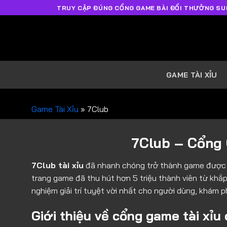
TRUY CẬP ĐÚNG CỔNG GAME BÀI ĐỔI THƯỞNG SUN.
GAME TÀI XỈU
Game Tài Xỉu
»
7Club
7Club – Cổng 
7Club tài xỉu
đã nhanh chóng trở thành game được yê
trang game đã thu hút hơn 5 triệu thành viên từ khắp 
nghiệm giải trí tuyệt vời nhất cho người dùng, khám 
Giới thiệu về cổng game tài xỉu