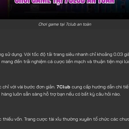
Chơi game tại 7club an toàn
ng sử dụng. Với tốc độ tải trang siêu nhanh chỉ khoảng 0.03 g
mang đến trải nghiệm cá cược liền mạch và thuận tiện mọi lúc
c chỉ với vài bước đơn giản.
7Club
cung cấp hướng dẫn chi tiế
hàng luôn sẵn sàng hỗ trợ bạn nếu có bất kỳ câu hỏi nào.
iệc thiếu vốn. Trang cược tài xỉu thường xuyên tổ chức các ch