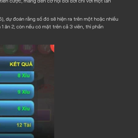
tiền cược, mang đến cơ hội đổi đời chỉ với một lần
6), dự đoán rằng số đó sẽ hiện ra trên một hoặc nhiều
là 1 ăn 2; còn nếu có mặt trên cả 3 viên, thì phần