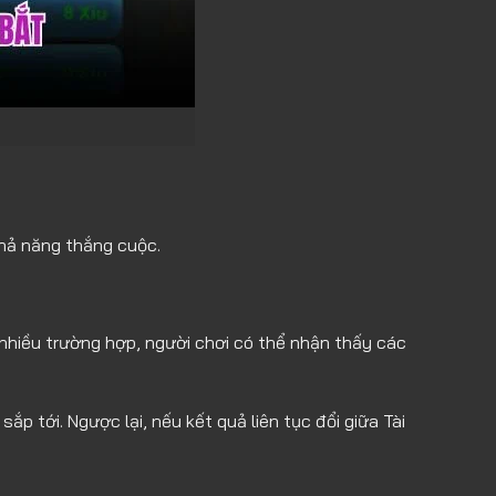
khả năng thắng cuộc.
 nhiều trường hợp, người chơi có thể nhận thấy các
ắp tới. Ngược lại, nếu kết quả liên tục đổi giữa Tài