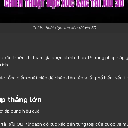
Chiến thuật đọc xúc xắc tài xỉu 3D
c xắc trước khi tham gia cược chính thức. Phương pháp này yê
 ích.
 các tổng điểm xuất hiện để nhận diện tần suất phổ biến. Nếu t
iúp thắng lớn
ời áp dụng hiệu quả:
ò
tài xỉu 3D
, từ cách đổ xúc xắc đến từng loại cửa cược và m