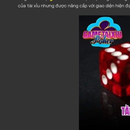
của tài xỉu nhưng được nâng cấp với giao diện hiện đ