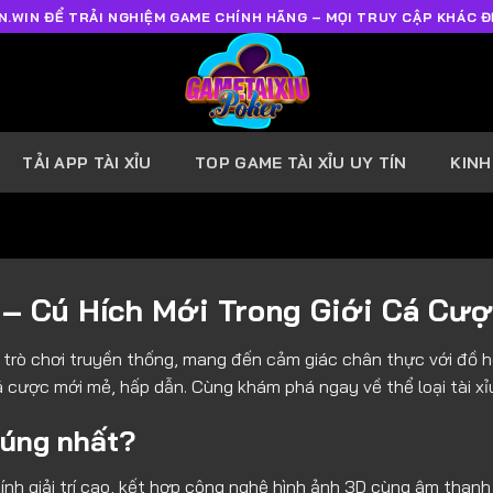
WIN ĐỂ TRẢI NGHIỆM GAME CHÍNH HÃNG – MỌI TRUY CẬP KHÁC ĐỀU
TẢI APP TÀI XỈU
TOP GAME TÀI XỈU UY TÍN
KINH
D – Cú Hích Mới Trong Giới Cá Cượ
trò chơi truyền thống, mang đến cảm giác chân thực với đồ h
 cược mới mẻ, hấp dẫn. Cùng khám phá ngay về thể loại tài xỉu
đúng nhất?
h giải trí cao, kết hợp công nghệ hình ảnh 3D cùng âm thanh 