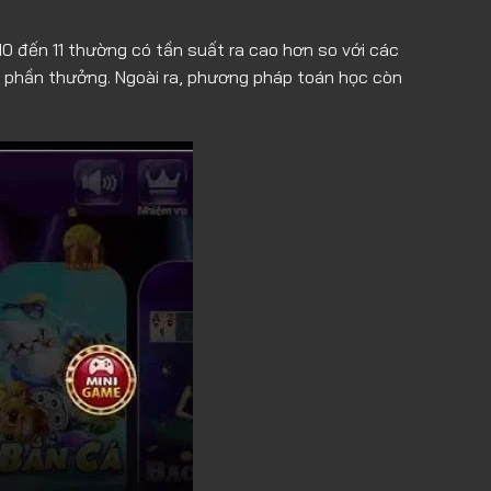
10 đến 11 thường có tần suất ra cao hơn so với các
óa phần thưởng. Ngoài ra, phương pháp toán học còn