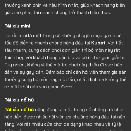
thưởng xanh chín và hậu hĩnh nhất, giúp khách hàng biến
giấc mơ phát tài nhanh chóng trở thành hiện thực.
Tài xỉu mini
Tài xỉu mini là một trong số những chuyên mục game có
tốc độ diễn ra nhanh chóng hàng đầu tại
Kubet
. Với tiết
tấu nhanh, cùng cách chơi đơn giản thì bộ môn này rất
thích hợp với khách hàng bận bịu và có ít thời gian giải trí.
Tuy nhiên, không vì thế mà trò chơi này thiếu đi sức hấp
dẫn và sự gay cấn. Đảm bảo chỉ cần hội viên tham gia săn
thưởng cùng bộ môn này một lần, nhất định sẽ không thể
rời mắt khỏi các ván game được.
Tài xỉu nổ hũ
Tài xỉu nổ hũ
cũng đang là một trong số những trò chơi
hấp dẫn, được nhiều hội viên ưa chuộng hàng đầu tại nền
tảng. Với rất nhiều cửa chơi đa dạng khác nhau về tỷ lệ