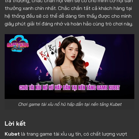
trả thưởng, chắc chắn hội viên sẽ có cho mình cơ hội săn
thưởng xanh chín nhất. Chắc chắn tất cả khách hàng tại
hệ thống đều sẽ có thể dễ dàng tìm thấy được cho mình
giây phút giải trí đáng nhớ và hoàn hảo cùng trò chơi này.
Chơi game tài xỉu nổ hũ hấp dẫn tại nền tảng Kubet
Lời kết
Kubet
là trang game tài xỉu uy tín, có chất lượng vượt