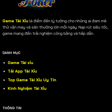
Game Tài Xỉu
là điểm đến lý tưởng cho những ai đam mê
thử vận may và săn thưởng lớn mỗi ngày. Nạp rút siêu tốc,
game mang đến trải nghiệm công bằng và hấp dẫn.
DANH MỤC
Game Tài xỉu
Tải App Tài Xỉu
Top Game Tài Xỉu Uy Tín
Kinh Nghiệm Tài Xỉu
THÔNG TIN