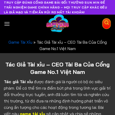
TRUY CẬP ĐÚNG CỔNG GAME BÀI ĐỔI THƯỞNG SUN.WIN ĐỂ
TRẢI NGHIỆM GAME CHÍNH HÃNG – MỌI TRUY CẬP KHÁC ĐỀU
LÀ GIẢ MẠO VÀ TIỀM ẨN RỦI RO MẤT TÀI KHOẢN!
Game Tài Xỉu
»
Tác Giả Tài xỉu – CEO Tài Ba Của Cổng
Game No.1 Việt Nam
Tác Giả Tài xỉu – CEO Tài Ba Của Cổng
Game No.1 Việt Nam
Tác giả Tài xỉu
được đánh giá là người có bộ óc siêu
phàm. Để có thể tìm ra điểm bứt phá trong lĩnh vực giải trí
đổi thưởng trực tuyến, anh đã luôn tìm tòi và nghiên cứu
thị trường, từ đó đưa ra những định hướng phát triển vô
cùng ấn tượng cho các hoạt động trong tương lai. Bài
viết này
game tài xỉu
sẽ cập nhật và chia sẻ những