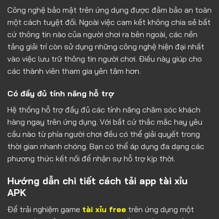
Công nghệ bảo mật trên ứng dụng được đảm bảo an toàn
một cách tuyệt đối. Ngoài việc cam kết không chia sẻ bất
cứ thông tin nào của người chơi ra bên ngoài, các nền
tảng giải trí còn sử dụng những công nghệ hiện đại nhất
vào việc lưu trữ thông tin người chơi. Điều này giúp cho
các thành viên tham gia yên tâm hơn.
Có đầy đủ tính năng hỗ trợ
Hệ thống hỗ trợ đầy đủ các tính năng chăm sóc khách
hàng ngay trên ứng dụng. Với bất cứ thắc mắc hay yêu
cầu nào từ phía người chơi đều có thể giải quyết trong
thời gian nhanh chóng. Bạn có thể áp dụng đa dạng các
phương thức kết nối để nhận sự hỗ trợ kịp thời.
Hướng dẫn chi tiết cách tải app tài xỉu
APK
Để trải nghiệm game
tài xỉu free
trên ứng dụng một