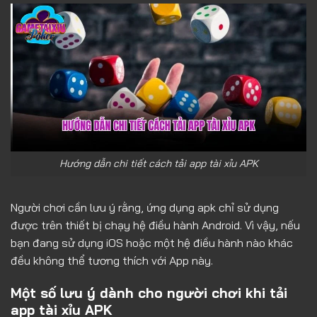
Hướng dẫn chi tiết cách tải app tài xỉu APK
Người chơi cần lưu ý rằng, ứng dụng apk chỉ sử dụng
được trên thiết bị chạy hệ điều hành Android. Vì vậy, nếu
bạn đang sử dụng iOS hoặc một hệ điều hành nào khác
đều không thể tương thích với App này.
Một số lưu ý dành cho người chơi khi tải
app tài xỉu APK