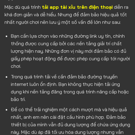
Mặc dù quá trình
tải app tài xỉu trên điện thoại
diễn ra
khá đơn giản và dễ hiểu. Nhưng để đảm bảo hiệu quả tốt
nhất người chơi nên lưu ý một số vấn đề lớn như sau:
Bạn cần lựa chọn vào những đường link uy tín, chính
thống được cung cấp bởi các nền tảng giải trí chất
lượng hiện nay. Những đơn vị này mới đảm bảo có đủ
giấy phép hoạt động để được phép cung cấp tới người
chơi.
Trong quá trình tải về cần đảm bảo đường truyền
internet luôn ổn định. Bạn không thực hiện tải ứng
dụng khi nền tảng đăng trong quá trình nâng cấp hoặc
bảo trì.
Để có thể trải nghiệm một cách mượt mà và hiệu quả
nhất, anh em nên cài đặt cấu hình phù hợp. Đảm bảo
thiết bị của mình vẫn đủ dung lượng để chứa ứng dụng
này. Mặc dù áp đã tối ưu hóa dung lượng nhưng vẫn