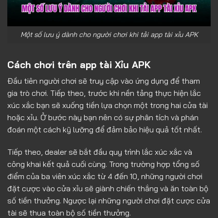
Một số lưu ý dành cho người chơi khi tải app tài xỉu APK
Cách chơi trên app tài Xỉu APK
Đầu tiên người chơi sẽ truy cập vào ứng dụng để tham
gia trò chơi. Tiếp theo, trước khi nền tảng thực hiện lắc
xúc xắc bạn sẽ xuống tiền lựa chọn một trong hai cửa tài
hoặc xỉu. Ở bước này bạn nên có sự phân tích và phán
đoán một cách kỹ lưỡng để đảm bảo hiệu quả tốt nhất.
Tiếp theo, dealer sẽ bắt đầu quy trình lắc xúc xắc và
công khai kết quả cuối cùng. Trong trường hợp tổng số
điểm của ba viên xúc xắc từ 4 đến 10, những người chơi
đặt cược vào cửa xỉu sẽ giành chiến thắng và ăn toàn bộ
số tiền thưởng. Ngược lại những người chơi đặt cược cửa
tài sẽ thua toàn bộ số tiền thưởng.