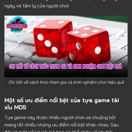
ngày và tâm lý của người chơi.
Chi tiết về cách thức tham gia và kinh nghiệm chơi hiệu quả
Một số ưu điểm nổi bật của tựa game tài
xỉu MD5
Tựa game này được nhiều người chơi ưa chuộng bởi
mang rất nhiều những ưu điểm nổi bật khác nhau. Sau