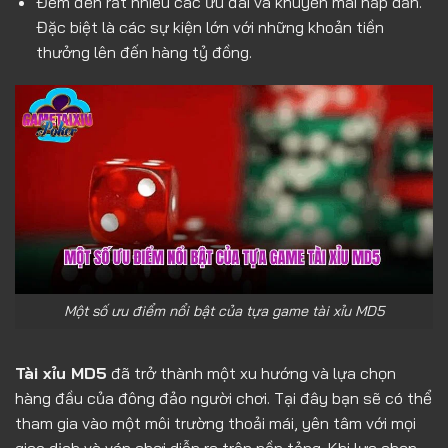
Đem đến rất nhiều các ưu đãi và khuyến mãi hấp dẫn.
Đặc biệt là các sự kiện lớn với những khoản tiền
thưởng lên đến hàng tỷ đồng.
Một số ưu điểm nổi bật của tựa game tài xỉu MD5
Tài xỉu MD5
đã trở thành một xu hướng và lựa chọn
hàng đầu của đông đảo người chơi. Tại đây bạn sẽ có thể
tham gia vào một môi trường thoải mái, yên tâm với mọi
giao dịch và ván chơi diễn ra trên nền tảng. Khi lựa chọn