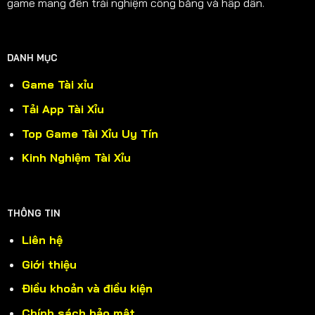
game mang đến trải nghiệm công bằng và hấp dẫn.
DANH MỤC
Game Tài xỉu
Tải App Tài Xỉu
Top Game Tài Xỉu Uy Tín
Kinh Nghiệm Tài Xỉu
THÔNG TIN
Liên hệ
Giới thiệu
Điều khoản và điều kiện
Chính sách bảo mật