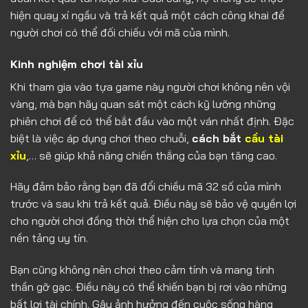
hiện quay xí ngầu và trả kết quả một cách công khai để
người chơi có thể đối chiếu với mã của mình.
Kinh nghiệm chơi tài xỉu
Khi tham gia vào tựa game này người chơi không nên vội
vàng, mà bạn hãy quan sát một cách kỹ lưỡng những
phiên chơi để có thể bắt đầu vào một ván nhất định. Đặc
biệt là việc áp dụng chơi theo chuỗi,
cách bắt
cầu tài
xỉu
,… sẽ giúp khả năng chiến thắng của bạn tăng cao.
Hãy đảm bảo rằng bạn đã đổi chiều mã 32 số của mình
trước và sau khi trả kết quả. Điều này sẽ bảo vệ quyền lợi
cho người chơi đồng thời thể hiện cho lựa chọn của một
nền tảng uy tín.
Bạn cũng không nên chơi theo cảm tính và mang tinh
thần gỡ gạc. Điều này có thể khiến bạn bị rơi vào những
bất lợi tài chính. Gây ảnh hưởng đến cuộc sống hàng