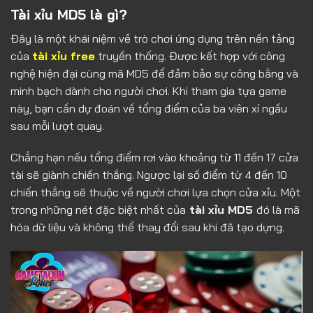
Tài xỉu MD5 là gì?
Đây là một khái niệm về trò chơi ứng dụng trên nền tảng
của
tài xỉu free
truyền thống. Được kết hợp với công
nghệ hiện đại cùng mã MD5 để đảm bảo sự công bằng và
minh bạch dành cho người chơi. Khi tham gia tựa game
này, bạn cần dự đoán về tổng điểm của ba viên xí ngầu
sau mỗi lượt quay.
Chẳng hạn nếu tổng điểm rơi vào khoảng từ 11 đến 17 cửa
tài sẽ giành chiến thắng. Ngược lại số điểm từ 4 đến 10
chiến thắng sẽ thuộc về người chơi lựa chọn cửa xỉu. Một
trong những nét đặc biệt nhất của
tài xỉu MD5
đó là mã
hóa dữ liệu và không thể thay đổi sau khi đã tạo dựng.