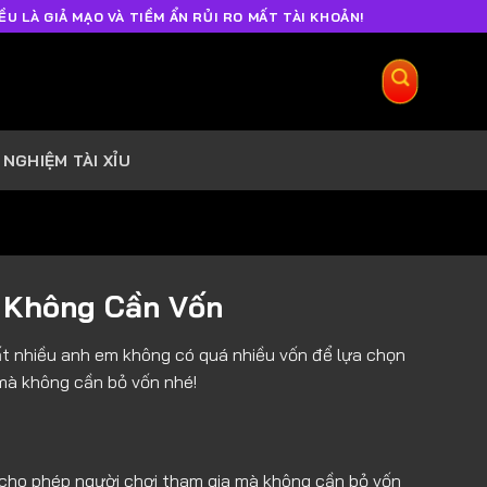
 LÀ GIẢ MẠO VÀ TIỀM ẨN RỦI RO MẤT TÀI KHOẢN!
 NGHIỆM TÀI XỈU
ả Không Cần Vốn
ất nhiều anh em không có quá nhiều vốn để lựa chọn
à không cần bỏ vốn nhé!
y cho phép người chơi tham gia mà không cần bỏ vốn