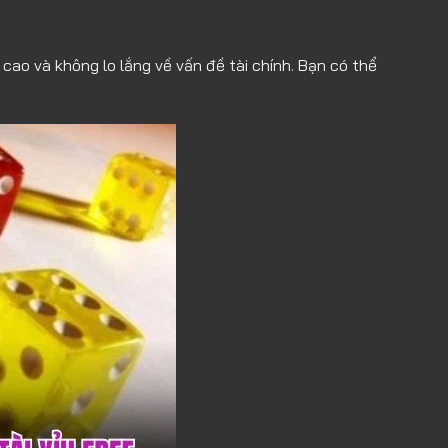
 cao và không lo lắng về vấn đề tài chính. Bạn có thể