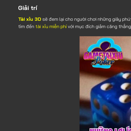
Giải trí
Tài xỉu 3D
sẽ đem lại cho người chơi những giây phút 
tìm đến
tài xỉu miễn phí
với mục đích giảm căng thẳng 