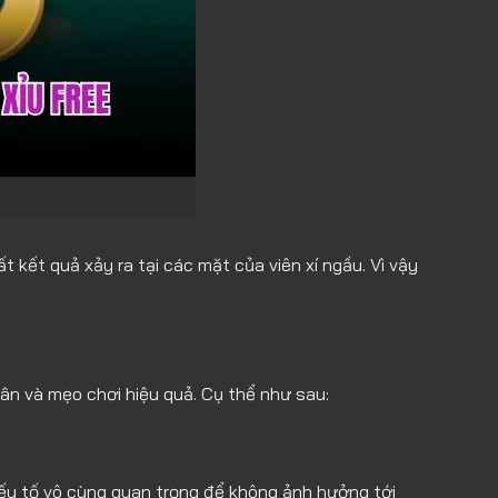
 kết quả xảy ra tại các mặt của viên xí ngầu. Vì vậy
hân và mẹo chơi hiệu quả. Cụ thể như sau:
 yếu tố vô cùng quan trọng để không ảnh hưởng tới