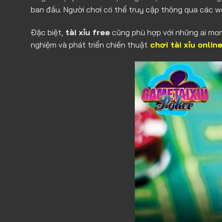
ban đầu. Người chơi có thể truy cập thông qua các w
Đặc biệt,
tài xỉu free
cũng phù hợp với những ai mong
nghiệm và phát triển chiến thuật
chơi tài xỉu onlin