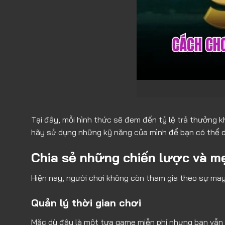
Tại đây, mỗi hình thức sẽ đem đến tỷ lệ trả thưởng k
hãy sử dụng những kỹ năng của mình để bạn có thể 
Chia sẻ những chiến lược và mẹo
Hiện nay, người chơi không còn tham gia theo sự may
Quản lý thời gian chơi
Mặc dù đây là một tựa game miễn phí nhưng bạn vẫn cầ