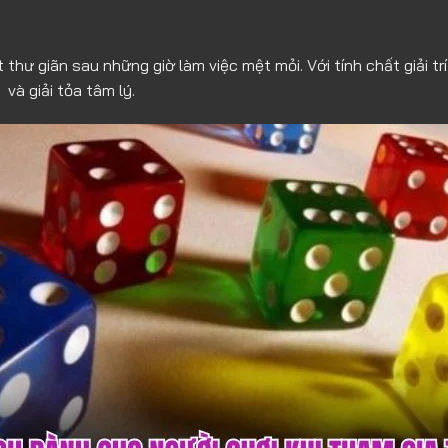
thư giãn sau những giờ làm việc mệt mỏi. Với tính chất giải trí
và giải tỏa tâm lý.