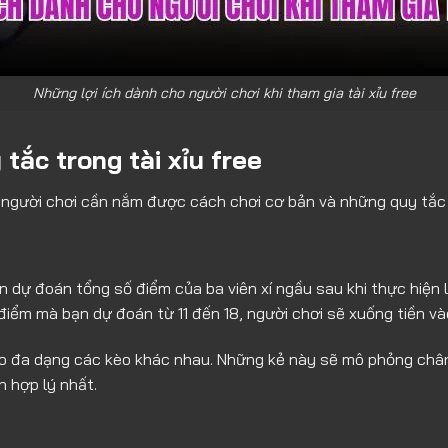
Những lợi ích dành cho người chơi khi tham gia tài xỉu free
tắc trong tài xỉu free
là người chơi cần nắm được cách chơi cơ bản và những quy tắ
ần dự đoán tổng số điểm của ba viên xí ngầu sau khi thực hiện 
 điểm mà bạn dự đoán từ 11 đến 18, người chơi sẽ xuống tiền và
o đa dạng các kèo khác nhau. Những kẻ này sẽ mô phỏng chân 
h hợp lý nhất.