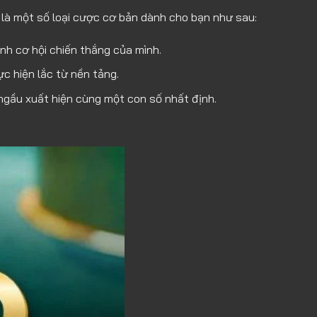
là một số loại cược cơ bản dành cho bạn như sau:
nh cơ hội chiến thắng của mình.
c hiện lắc từ nền tảng.
ngầu xuất hiện cùng một con số nhất định.