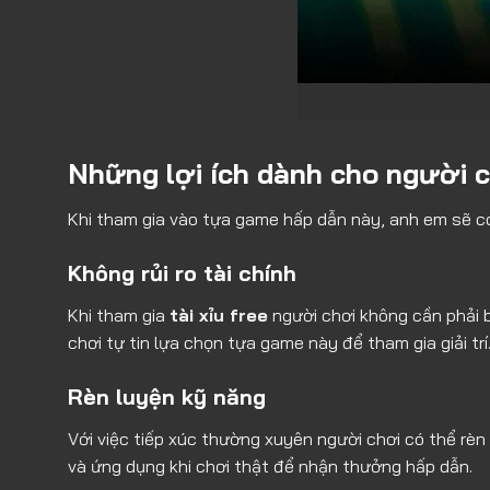
Những lợi ích dành cho người ch
Khi tham gia vào tựa game hấp dẫn này, anh em sẽ có 
Không rủi ro tài chính
Khi tham gia
tài xỉu free
người chơi không cần phải b
chơi tự tin lựa chọn tựa game này để tham gia giải trí
Rèn luyện kỹ năng
Với việc tiếp xúc thường xuyên người chơi có thể rèn 
và ứng dụng khi chơi thật để nhận thưởng hấp dẫn.