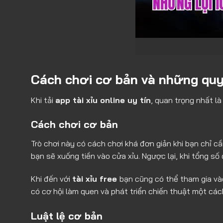
Cách chơi cơ bản và những quy 
Khi tải
app tài xỉu online uy tín
, quan trọng nhất 
Cách chơi cơ bản
Trò chơi này có cách chơi khá đơn giản khi bạn chỉ c
bạn sẽ xuống tiền vào cửa xỉu. Ngược lại, khi tổng số
Khi đến với
tài xỉu free
bạn cũng có thể tham gia và
có cơ hội làm quen và phát triển chiến thuật một các
Luật lệ cơ bản