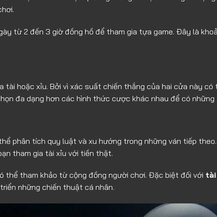
chơi.
ày từ 2 đến 3 giờ đồng hồ để tham gia tựa game. Đây là khoảng
 tài hoặc xỉu. Bởi vì xác suất chiến thắng của hai cửa này có
 chọn đa dạng hơn các hình thức cược khác nhau để có những 
thể phân tích quy luật và xu hướng trong những ván tiếp theo
n tham gia tài xỉu với tiền thật.
có thể tham khảo từ cộng đồng người chơi. Đặc biệt đối với
tài
 triển những chiến thuật cá nhân.