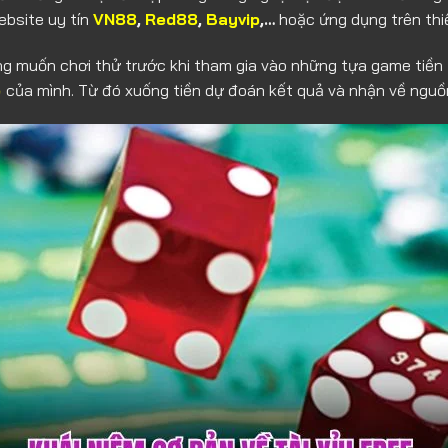
ebsite uy tín
VN88
,
Red88
,
Bayvip
,…
hoặc ứng dụng trên thiế
 muốn chơi thử trước khi tham gia vào những tựa game tiền t
e
của mình. Từ đó xuống tiền dự đoán kết quả và nhận về nguồn