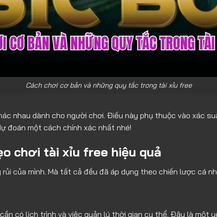
Cách chơi cơ bản và những quy tắc trong tài xỉu free
hác nhau dành cho người chơi. Điều này phụ thuộc vào xác suất
dự đoán một cách chính xác nhất nhé!
 chơi tài xỉu free hiệu quả
 rủi của mình. Mà tất cả đều đã áp dụng theo chiến lược cá n
n có lịch trình và việc quản lý thời gian cụ thể. Đây là một