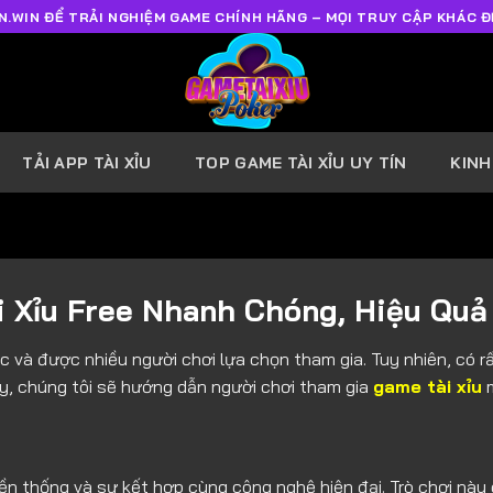
WIN ĐỂ TRẢI NGHIỆM GAME CHÍNH HÃNG – MỌI TRUY CẬP KHÁC ĐỀU
TẢI APP TÀI XỈU
TOP GAME TÀI XỈU UY TÍN
KINH
i Xỉu Free Nhanh Chóng, Hiệu Qu
và được nhiều người chơi lựa chọn tham gia. Tuy nhiên, có r
y, chúng tôi sẽ hướng dẫn người chơi tham gia
game tài xỉu
m
e
uyền thống và sự kết hợp cùng công nghệ hiện đại. Trò chơi nà