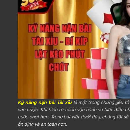
Kỹ năng nặn bài Tài xỉu
là một trong những yếu tố
ván cược. Khi hiểu rõ cách vận hành và biết điều c
cuộc chơi hơn. Trong bài viết dưới đây, chúng tôi s
ổn định và an toàn hơn.