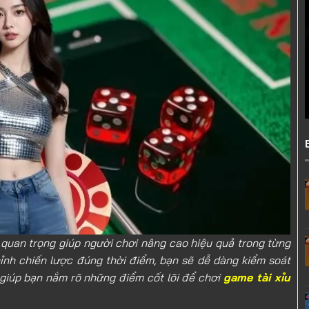
 quan trọng giúp người chơi nâng cao hiệu quả trong từng
hỉnh chiến lược đúng thời điểm, bạn sẽ dễ dàng kiểm soát
ẽ giúp bạn nắm rõ những điểm cốt lõi để chơi
game tài xỉu