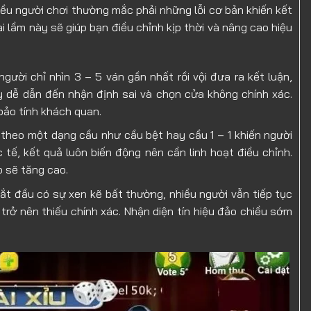
hiều người chơi thường mắc phải những lỗi cơ bản khiến kết
 lầm này sẽ giúp bạn điều chỉnh kịp thời và nâng cao hiệu
người chỉ nhìn 3 – 5 ván gần nhất rồi vội đưa ra kết luận,
ày dễ dẫn đến nhận định sai và chọn cửa không chính xác.
bảo tính khách quan.
 theo một dạng cầu như cầu bệt hay cầu 1 – 1 khiến người
c tế, kết quả luôn biến động nên cần linh hoạt điều chỉnh.
p sẽ tăng cao.
bắt đầu có sự xen kẽ bất thường, nhiều người vẫn tiếp tục
trở nên thiếu chính xác. Nhận diện tín hiệu đảo chiều sớm