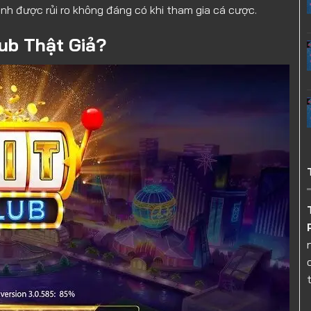
ránh được rủi ro không đáng có khi tham gia cá cược.
lub Thật Giả?