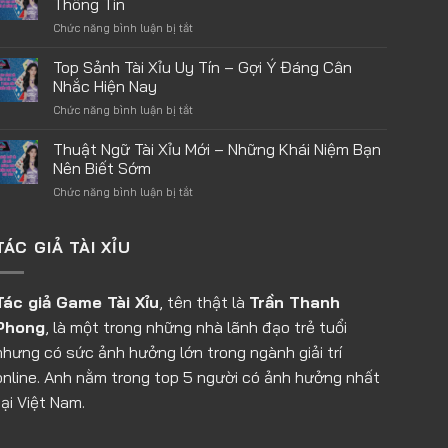
Bí
Thông Tin
Bao
Kíp
Chức năng bình luận bị tắt
ở
Sân
Lật
Cách
–
Kèo
Bảo
Top Sảnh Tài Xỉu Uy Tín – Gợi Ý Đáng Cân
Cách
Phút
Mật
Đánh
Nhắc Hiện Nay
Chót
Tài
“Ăn
Chức năng bình luận bị tắt
ở
Khoản
Chắc
Top
–
Mặc
Sảnh
Thuật Ngữ Tài Xỉu Mới – Những Khái Niệm Bạn
Tips
Bền”
Tài
Hạn
Nên Biết Sớm
Xỉu
Chế
Chức năng bình luận bị tắt
ở
Uy
Rò
Thuật
Tín
Rỉ
Ngữ
–
Thông
Tài
TÁC GIẢ TÀI XỈU
Gợi
Tin
Xỉu
Ý
Mới
Đáng
–
Cân
Tác giả Game Tài Xỉu
, tên thật là
Trần Thanh
Những
Nhắc
Phong
, là một trong những nhà lãnh đạo trẻ tuổi
Khái
Hiện
Niệm
Nay
nhưng có sức ảnh hưởng lớn trong ngành giải trí
Bạn
online. Anh nằm trong top 5 người có ảnh hưởng nhất
Nên
Biết
tại Việt Nam.
Sớm