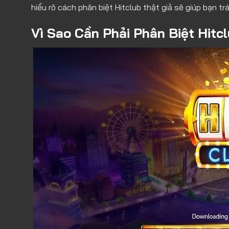
hiểu rõ cách phân biệt Hitclub thật giả sẽ giúp bạn t
Vì Sao Cần Phải Phân Biệt Hitc