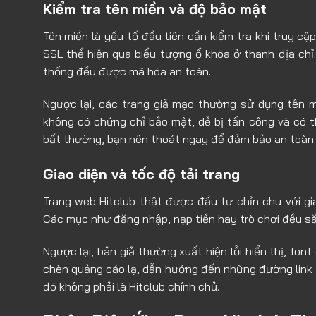
Kiểm tra tên miền và độ bảo mật
Tên miền là yếu tố đầu tiên cần kiểm tra khi truy cậ
SSL thể hiện qua biểu tượng ổ khóa ở thanh địa chỉ.
thống đều được mã hóa an toàn.
Ngược lại, các trang giả mạo thường sử dụng tên 
không có chứng chỉ bảo mật, dễ bị tấn công và có t
bất thường, bạn nên thoát ngay để đảm bảo an toàn.
Giao diện và tốc độ tải trang
Trang web Hitclub thật được đầu tư chỉn chu với gi
Các mục như đăng nhập, nạp tiền hay trò chơi đều sắp
Ngược lại, bản giả thường xuất hiện lỗi hiển thị, f
chèn quảng cáo lạ, dẫn hướng đến những đường link n
đó không phải là Hitclub chính chủ.