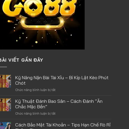
BÀI VIẾT GẦN ĐÂY
Kỹ Năng Nặn Bài Tài Xỉu – Bí Kíp Lật Kèo Phút
Chót
Chức năng bình luận bị tắt
ở
Kỹ
Năng
Kỹ Thuật Đánh Bao Sân – Cách Đánh “Ăn
Nặn
Chắc Mặc Bền”
Bài
Chức năng bình luận bị tắt
ở
Tài
Kỹ
Xỉu
Thuật
Cách Bảo Mật Tài Khoản – Tips Hạn Chế Rò Rỉ
–
Đánh