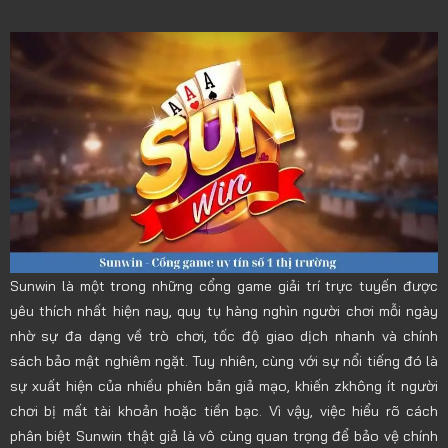
Sunwin là một trong những cổng game giải trí trực tuyến được
yêu thích nhất hiện nay, quy tụ hàng nghìn người chơi mỗi ngày
nhờ sự đa dạng về trò chơi, tốc độ giao dịch nhanh và chính
sách bảo mật nghiêm ngặt. Tuy nhiên, cùng với sự nổi tiếng đó là
sự xuất hiện của nhiều phiên bản giả mạo, khiến zkhông ít người
chơi bị mất tài khoản hoặc tiền bạc. Vì vậy, việc hiểu rõ cách
phân biệt Sunwin thật giả là vô cùng quan trọng để bảo vệ chính