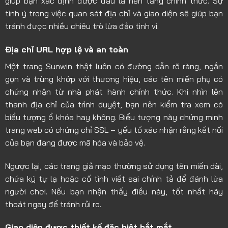
giúp bạn xác định được đâu là nền tảng chính thức. Sự
tinh ý trong việc quan sát địa chỉ và giao diện sẽ giúp bạn
tránh được nhiều chiêu trò lừa đảo tinh vi.
Địa chỉ URL hợp lệ và an toàn
Một trang Sunwin thật luôn có đường dẫn rõ ràng, ngắn
gọn và trùng khớp với thương hiệu, các tên miền phụ có
chứng nhận từ nhà phát hành chính thức. Khi nhìn lên
thanh địa chỉ của trình duyệt, bạn nên kiểm tra xem có
biểu tượng ổ khóa hay không. Biểu tượng này chứng minh
trang web có chứng chỉ SSL – yếu tố xác nhận rằng kết nối
của bạn đang được mã hóa và bảo vệ.
Ngược lại, các trang giả mạo thường sử dụng tên miền dài,
chứa ký tự lạ hoặc cố tình viết sai chính tả để đánh lừa
người chơi. Nếu bạn nhận thấy điều này, tốt nhất hãy
thoát ngay để tránh rủi ro.
Giao diện được thiết kế đặc biệt bắt mắt