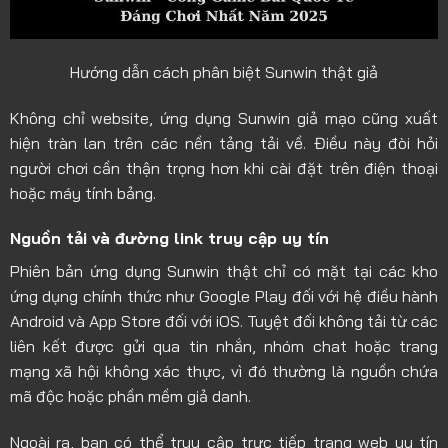
Hướng dẫn cách phân biệt Sunwin thật giả
Không chỉ website, ứng dụng Sunwin giả mạo cũng xuất
hiện tràn lan trên các nền tảng tải về. Điều này đòi hỏi
người chơi cần thận trọng hơn khi cài đặt trên điện thoại
hoặc máy tính bảng.
Nguồn tải và đường link truy cập uy tín
Phiên bản ứng dụng Sunwin thật chỉ có mặt tại các kho
ứng dụng chính thức như Google Play đối với hệ điều hành
Android và App Store đối với iOS. Tuyệt đối không tải từ các
liên kết được gửi qua tin nhắn, nhóm chat hoặc trang
mạng xã hội không xác thực, vì đó thường là nguồn chứa
mã độc hoặc phần mềm giả danh.
Ngoài ra, ban có thể truy cập trực tiếp trang web uy tín