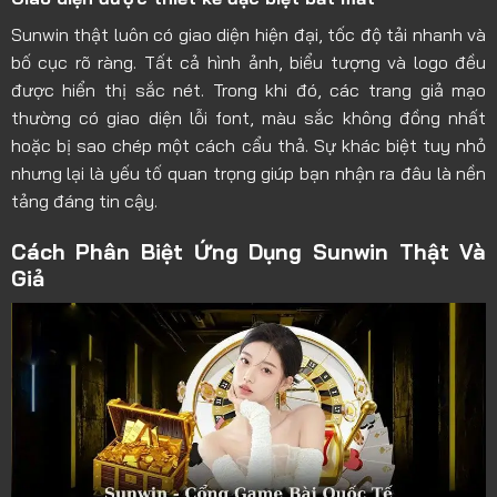
Sunwin thật luôn có giao diện hiện đại, tốc độ tải nhanh và
bố cục rõ ràng. Tất cả hình ảnh, biểu tượng và logo đều
được hiển thị sắc nét. Trong khi đó, các trang giả mạo
thường có giao diện lỗi font, màu sắc không đồng nhất
hoặc bị sao chép một cách cẩu thả. Sự khác biệt tuy nhỏ
nhưng lại là yếu tố quan trọng giúp bạn nhận ra đâu là nền
tảng đáng tin cậy.
Cách Phân Biệt Ứng Dụng Sunwin Thật Và
Giả