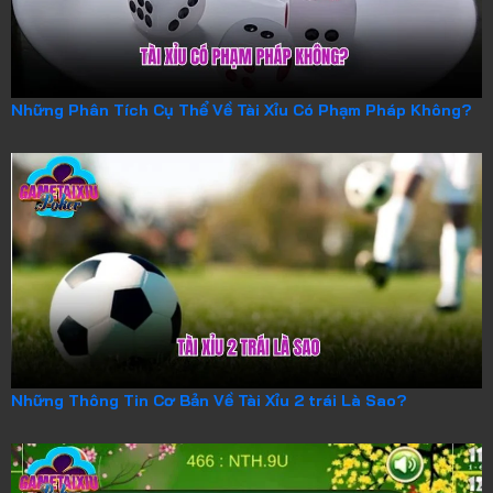
Những Phân Tích Cụ Thể Về Tài Xỉu Có Phạm Pháp Không?
Những Thông Tin Cơ Bản Về Tài Xỉu 2 trái Là Sao?