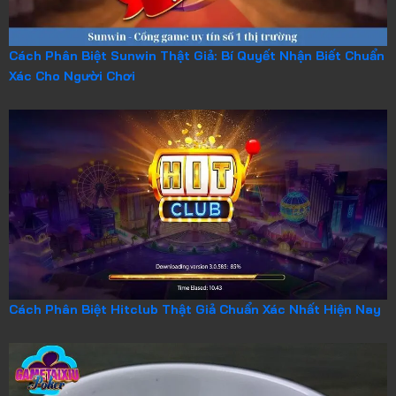
Cách Phân Biệt Sunwin Thật Giả: Bí Quyết Nhận Biết Chuẩn
Xác Cho Người Chơi
Cách Phân Biệt Hitclub Thật Giả Chuẩn Xác Nhất Hiện Nay