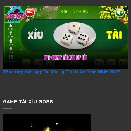
Tổng Hợp Các App Tài Xỉu Uy Tín Và An Toàn Nhất 2025
GAME TÀI XỈU GO88