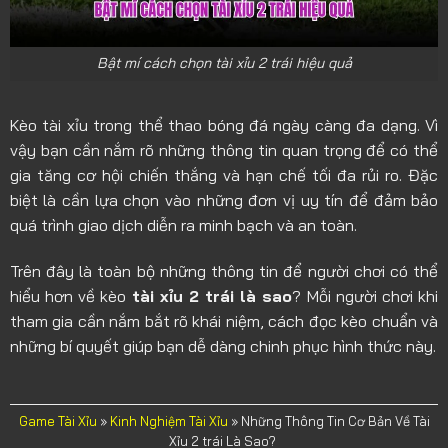
Bật mí cách chọn tài xỉu 2 trái hiệu quả
Kèo tài xỉu trong thể thao bóng đá ngày càng đa dạng. Vì
vậy bạn cần nắm rõ những thông tin quan trọng để có thể
gia tăng cơ hội chiến thắng và hạn chế tối đa rủi ro. Đặc
biệt là cần lựa chọn vào những đơn vị uy tín để đảm bảo
quá trình giao dịch diễn ra minh bạch và an toàn.
Trên đây là toàn bộ những thông tin để người chơi có thể
hiểu hơn về kèo
tài xỉu 2 trái là sao
? Mỗi người chơi khi
tham gia cần nắm bắt rõ khái niệm, cách đọc kèo chuẩn và
những bí quyết giúp bạn dễ dàng chinh phục hình thức này.
Game Tài Xỉu
»
Kinh Nghiệm Tài Xỉu
»
Những Thông Tin Cơ Bản Về Tài
Xỉu 2 trái Là Sao?