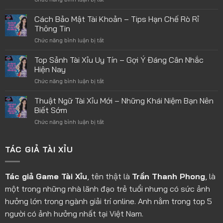
Kỹ
Xỉu
Thuật
–
Cách Bảo Mật Tài Khoản – Tips Hạn Chế Rò Rỉ
Đánh
Bí
Thông Tin
Bao
Kíp
Chức năng bình luận bị tắt
ở
Sân
Lật
Cách
–
Kèo
Bảo
Top Sảnh Tài Xỉu Uy Tín – Gợi Ý Đáng Cân Nhắc
Cách
Phút
Mật
Đánh
Hiện Nay
Chót
Tài
“Ăn
Chức năng bình luận bị tắt
ở
Khoản
Chắc
Top
–
Mặc
Sảnh
Thuật Ngữ Tài Xỉu Mới – Những Khái Niệm Bạn Nên
Tips
Bền”
Tài
Hạn
Biết Sớm
Xỉu
Chế
Chức năng bình luận bị tắt
ở
Uy
Rò
Thuật
Tín
Rỉ
Ngữ
–
Thông
Tài
TÁC GIẢ TÀI XỈU
Gợi
Tin
Xỉu
Ý
Mới
Đáng
–
Cân
Tác giả Game Tài Xỉu
, tên thật là
Trần Thanh Phong
, là
Những
Nhắc
một trong những nhà lãnh đạo trẻ tuổi nhưng có sức ảnh
Khái
Hiện
Niệm
Nay
hưởng lớn trong ngành giải trí online. Anh nằm trong top 5
Bạn
người có ảnh hưởng nhất tại Việt Nam.
Nên