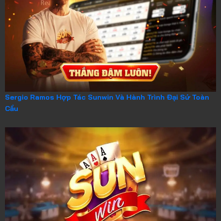
Sergio Ramos Hợp Tác Sunwin Và Hành Trình Đại Sứ Toàn
Cầu