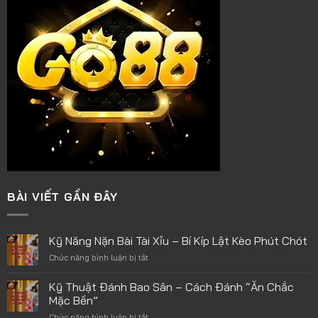
BÀI VIẾT GẦN ĐÂY
Kỹ Năng Nặn Bài Tài Xỉu – Bí Kíp Lật Kèo Phút Chót
Chức năng bình luận bị tắt
ở
Kỹ
Năng
Kỹ Thuật Đánh Bao Sân – Cách Đánh “Ăn Chắc
Nặn
Mặc Bền”
Bài
Chức năng bình luận bị tắt
ở
Tài