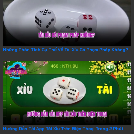
Những Phân Tích Cụ Thể Về Tài Xỉu Có Phạm Pháp Không?
Hướng Dẫn Tải App Tài Xỉu Trên Điện Thoại Trong 2 Phút