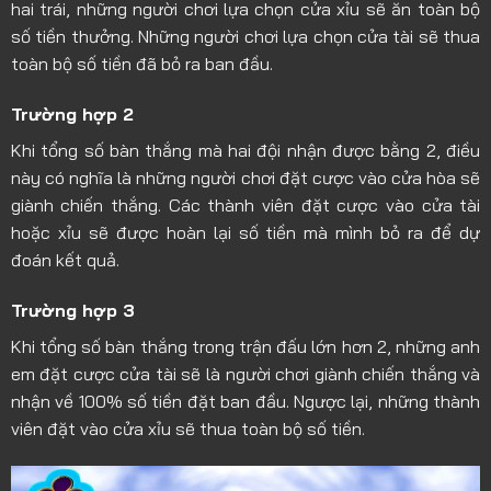
hai trái, những người chơi lựa chọn cửa xỉu sẽ ăn toàn bộ
số tiền thưởng. Những người chơi lựa chọn cửa tài sẽ thua
toàn bộ số tiền đã bỏ ra ban đầu.
Trường hợp 2
Khi tổng số bàn thắng mà hai đội nhận được bằng 2, điều
này có nghĩa là những người chơi đặt cược vào cửa hòa sẽ
giành chiến thắng. Các thành viên đặt cược vào cửa tài
hoặc xỉu sẽ được hoàn lại số tiền mà mình bỏ ra để dự
đoán kết quả.
Trường hợp 3
Khi tổng số bàn thắng trong trận đấu lớn hơn 2, những anh
em đặt cược cửa tài sẽ là người chơi giành chiến thắng và
nhận về 100% số tiền đặt ban đầu. Ngược lại, những thành
viên đặt vào cửa xỉu sẽ thua toàn bộ số tiền.