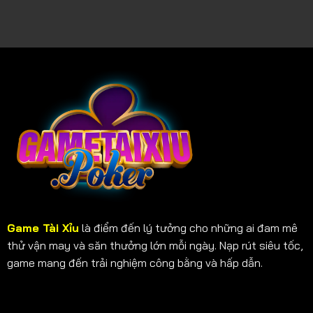
Biết
Sớm
Game Tài Xỉu
là điểm đến lý tưởng cho những ai đam mê
thử vận may và săn thưởng lớn mỗi ngày. Nạp rút siêu tốc,
game mang đến trải nghiệm công bằng và hấp dẫn.