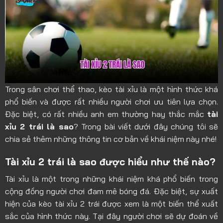
Trong sân chơi thể thao, kèo tài xỉu là một hình thức khá
phổ biến và được rất nhiều người chơi ưu tiên lựa chọn.
Đặc biệt, có rất nhiều anh em thường hay thắc mắc
tài
xỉu 2 trái là sao
? Trong bài viết dưới đây
chúng tôi sẽ
chia sẻ thêm những thông tin cơ bản về khái niệm này nhé!
Tài xỉu 2 trái là sao được hiểu như thế nào?
Tài xỉu là một trong những khái niệm khá phổ biến trong
cộng đồng người chơi đam mê bóng đá. Đặc biệt, sự xuất
hiện của kèo tài xỉu 2 trái được xem là một biến thể xuất
sắc của hình thức này. Tại đây người chơi sẽ dự đoán về