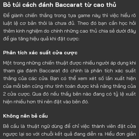
Bỏ túi cách đánh Baccarat từ cao thủ
Để giành chiến thắng trong tựa game này thì việc hiểu rõ
luật lệ cơ bản thôi là chưa đủ. Theo đó bạn cần học hỏi
thêm kinh nghiệm do chính những cao thủ chia sẻ dưới đây
để gia tăng hiệu quả khi đặt cược:
Phân tích xác suất cửa cược
Một trong những chiến thuật được nhiều người áp dụng khi
tham gia đánh Baccarat đó chính là phân tích xác suất
thắng của các cửa. Bạn có thể xem xét số lần xuất hiện
của mỗi bên cũng như tính toán được khả năng thắng của
2 cửa cược. Qua đó nếu thấy bên nào đang có tỷ lệ xuất
hiện nhiều hơn thì nên đặt vào bên đó.
Không nên bẻ cầu
Bẻ cầu là thuật ngữ dùng để chỉ việc thành viên đặt cửa
ngược lại so với chuỗi kết quả đang diễn ra. Hiểu đơn giản