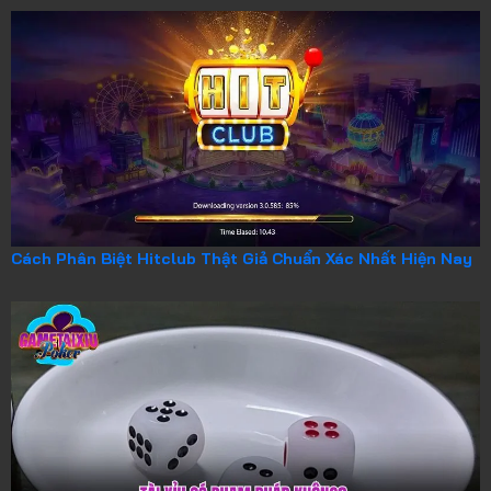
Cách Phân Biệt Hitclub Thật Giả Chuẩn Xác Nhất Hiện Nay