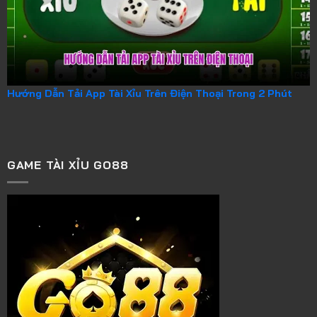
Hướng Dẫn Tải App Tài Xỉu Trên Điện Thoại Trong 2 Phút
GAME TÀI XỈU GO88