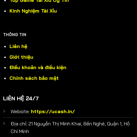
Kinh Nghiệm Tài Xỉu
THÔNG TIN
Liên hệ
Giới thiệu
Điều khoản và điều kiện
Chính sách bảo mật
LIÊN HỆ 24/7
Website:
https://ucash.in/
Địa chỉ: 21 Nguyễn Thị Minh Khai, Bến Nghé, Quận 1, Hồ
Chí Minh