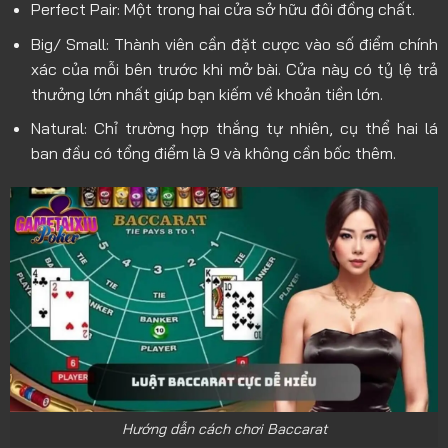
Perfect Pair: Một trong hai cửa sở hữu đôi đồng chất.
Big/ Small: Thành viên cần đặt cược vào số điểm chính
xác của mỗi bên trước khi mở bài. Cửa này có tỷ lệ trả
thưởng lớn nhất giúp bạn kiếm về khoản tiền lớn.
Natural: Chỉ trường hợp thắng tự nhiên, cụ thể hai lá
ban đầu có tổng điểm là 9 và không cần bốc thêm.
Hướng dẫn cách chơi Baccarat