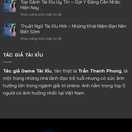
Bảo
Top Sảnh Tài Xỉu Uy Tín – Gợi Ý Đáng Cân Nhắc
Cách
Phút
Mật
Đánh
Hiện Nay
Chót
Tài
“Ăn
Chức năng bình luận bị tắt
ở
Khoản
Chắc
Top
–
Mặc
Sảnh
Thuật Ngữ Tài Xỉu Mới – Những Khái Niệm Bạn Nên
Tips
Bền”
Tài
Hạn
Biết Sớm
Xỉu
Chế
Chức năng bình luận bị tắt
ở
Uy
Rò
Thuật
Tín
Rỉ
Ngữ
–
Thông
Tài
TÁC GIẢ TÀI XỈU
Gợi
Tin
Xỉu
Ý
Mới
Đáng
–
Cân
Tác giả Game Tài Xỉu
, tên thật là
Trần Thanh Phong
, là
Những
Nhắc
một trong những nhà lãnh đạo trẻ tuổi nhưng có sức ảnh
Khái
Hiện
Niệm
Nay
hưởng lớn trong ngành giải trí online. Anh nằm trong top 5
Bạn
người có ảnh hưởng nhất tại Việt Nam.
Nên
Biết
Sớm