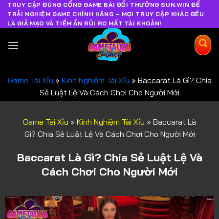
TRUY CẬP ĐÚNG CỔNG GAME BÀI ĐỔI THƯỞNG SUN.WIN ĐỂ
TRẢI NGHIỆM GAME CHÍNH HÃNG – MỌI TRUY CẬP KHÁC ĐỀU
LÀ GIẢ MẠO VÀ TIỀM ẨN RỦI RO MẤT TÀI KHOẢN!
Game Tài Xỉu
»
Kinh Nghiệm Tài Xỉu
»
Baccarat Là Gì? Chia
Sẻ Luật Lệ Và Cách Chơi Cho Người Mới
Game Tài Xỉu
»
Kinh Nghiệm Tài Xỉu
»
Baccarat Là
Gì? Chia Sẻ Luật Lệ Và Cách Chơi Cho Người Mới
Baccarat Là Gì? Chia Sẻ Luật Lệ Và
Cách Chơi Cho Người Mới