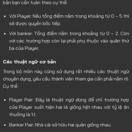
bản bạn cần tuân theo cụ thể:
Với Player: Nếu tổng điểm nằm trong khoảng từ 0 – 5 thì
sẽ được quyền bốc tiếp.
Với banker: Tổng điểm nằm trong khoảng từ 0 – 2. Còn
với các trường hợp còn lại phải phụ thuộc vào quân thứ
ba của Player.
Các thuật ngữ cơ bản
Trong bộ môn này cũng sử dụng rất nhiều các thuật ngữ
chuyên dụng, yêu cầu thành viên tham gia cần phải nắm rõ.
Cụ thể:
Player Pair: Đây là thuật ngữ dùng để chỉ trường hợp
cửa Player xuất hiện hai lá giống hệt nhau với tỷ lệ ăn
thưởng là 1:1.
Banker Pair: Nhà cái sở hữu hai quân giống nhau.