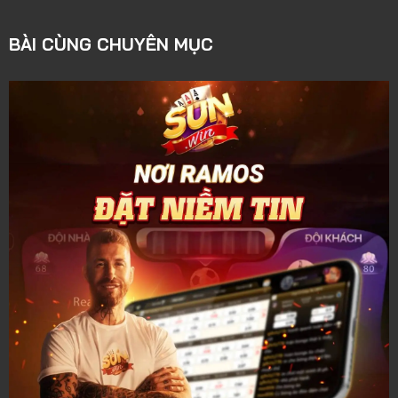
BÀI CÙNG CHUYÊN MỤC