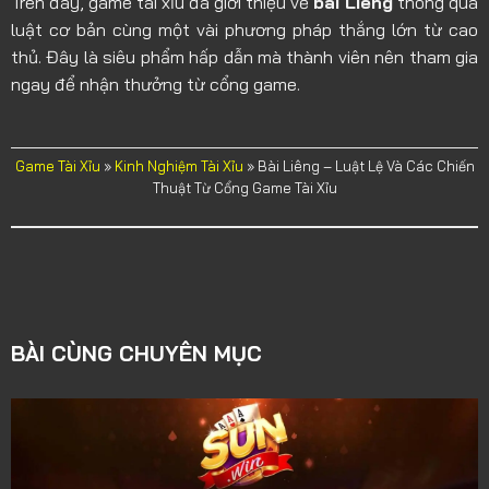
Trên đây, game tài xỉu đã giới thiệu về
bài Liêng
thông qua
luật cơ bản cùng một vài phương pháp thắng lớn từ cao
thủ. Đây là siêu phẩm hấp dẫn mà thành viên nên tham gia
ngay để nhận thưởng từ cổng game.
Game Tài Xỉu
»
Kinh Nghiệm Tài Xỉu
»
Bài Liêng – Luật Lệ Và Các Chiến
Thuật Từ Cổng Game Tài Xỉu
BÀI CÙNG CHUYÊN MỤC