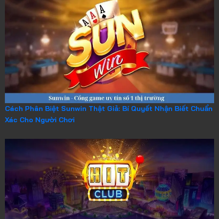
Cách Phân Biệt Sunwin Thật Giả: Bí Quyết Nhận Biết Chuẩn
Xác Cho Người Chơi