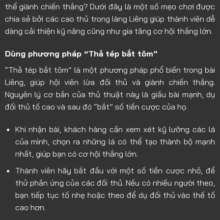
thể giành chiến thắng? Dưới đây là một số mẹo chơi được
chia sẻ bởi các cao thủ trong làng Liêng giúp thành viên dễ
dàng cải thiện kỹ năng cũng như gia tăng cơ hội thắng lớn.
Dùng phương pháp “Thả tép bắt tôm”
“Thả tép bắt tôm” là một phương pháp phổ biến trong bài
Liêng, giúp hội viên lừa đối thủ và giành chiến thắng.
Nguyên lý cơ bản của thủ thuật này là giấu bài mạnh, dụ
đối thủ tố cao và sau đó “bắt” số tiền cược của họ.
Khi nhận bài, khách hàng cần xem xét kỹ lưỡng các lá
của mình, chọn ra những lá có thể tạo thành bộ mạnh
nhất, giúp bạn có cơ hội thắng lớn.
Thành viên hãy bắt đầu với một số tiền cược nhỏ, để
thử phản ứng của các đối thủ. Nếu có nhiều người theo,
bạn tiếp tục tố nhẹ hoặc theo để dụ đối thủ vào thế tố
cao hơn.