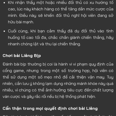
Khi nhận thấy một hoặc nhiều đối thủ có xu hướng tố
cao, lúc này khách hàng có thể tăng dần mức cược của
mình. Điều này sẽ khiến đối thủ nghĩ hội viên đang sở
hữu bài mạnh.
Cuối cùng, khi bạn cảm thấy đã dụ đối thủ vào tình
huống tố cao tối đa, chắc chắn giành chiến thắng, hãy
nhanh chóng lật và thu lại chiến thắng.
Chơi bài Liêng Bịp
Đánh bài bịp thường bị coi là hành vi vi phạm quy định của
cổng game, nhưng trong một số trường hợp, hội viên có
thể sử dụng một số mẹo nhỏ để cải thiện vận may. Tuy
nhiên, cần lưu ý không lạm dụng những mánh khóe này quá
nhiều, vì chúng có thể ảnh hưởng tiêu cực đến chất lượng
ván cược và gây rắc rối nếu bị hệ thống phát hiện.
Cẩn thận trong mọi quyết định chơi bài Liêng