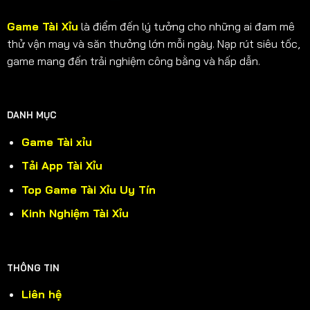
Game Tài Xỉu
là điểm đến lý tưởng cho những ai đam mê
thử vận may và săn thưởng lớn mỗi ngày. Nạp rút siêu tốc,
game mang đến trải nghiệm công bằng và hấp dẫn.
DANH MỤC
Game Tài xỉu
Tải App Tài Xỉu
Top Game Tài Xỉu Uy Tín
Kinh Nghiệm Tài Xỉu
THÔNG TIN
Liên hệ