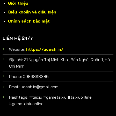
Giới thiệu
Điều khoản và điều kiện
Chính sách bảo mật
LIÊN HỆ 24/7
Website:
https://ucash.in/
Địa chỉ: 21 Nguyễn Thị Minh Khai, Bến Nghé, Quận 1, Hồ
Chí Minh
Phone: 0983868386
Email:
ucash.in@gmail.com
Hashtags: #taixiu #gametaixiu #taixiuonline
#gametaixiuonline