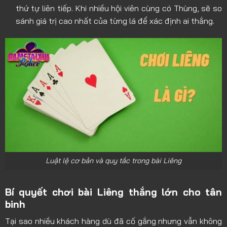
thứ tự liên tiếp. Khi nhiều hội viên cùng có Thùng, sẽ so
sánh giá trị cao nhất của từng lá để xác định ai thắng.
Luật lệ cơ bản và quy tắc trong bài Liêng
Bí quyết chơi bài Liêng thắng lớn cho tân
binh
Tại sao nhiều khách hàng dù đã cố gắng nhưng vẫn không