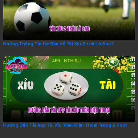
Những Thông Tin Cơ Bản Về Tài Xỉu 2 trái Là Sao?
Hướng Dẫn Tải App Tài Xỉu Trên Điện Thoại Trong 2 Phút