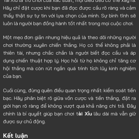
Hãy chỉ đặt cược khi bạn đã đọc được cầu rõ ràng và cảm
thấy thật sự tự tin với lựa chọn của mình. Sự bình tĩnh sẽ
luôn là người bạn đồng hành tốt nhất trong mọi cuộc chơi.
Một mẹo đơn giản nhưng hiệu quả là theo dõi những người
chơi thường xuyên chiến thắng. Họ có thể không phải là
thiên tài, nhưng chắc chắn là người biết đọc cầu và áp
dụng chiến thuật hợp lý. Học hỏi từ họ không chỉ tăng cơ
hội thắng mà còn rút ngắn quá trình tích lũy kinh nghiệm
của bạn.
Cuối cùng, đừng quên điều quan trọng nhất: kiểm soát tiền
bạc. Hãy phân biệt rõ giữa vốn cược và tiền thắng, đặt ra
giới hạn rõ ràng để không vượt quá khả năng chi trả. Đây
chính là bí quyết giúp bạn chơi t
ài Xỉu
lâu dài mà vẫn giữ
được sự chủ động.
Kết luận