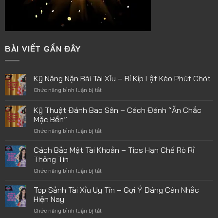
BÀI VIẾT GẦN ĐÂY
Kỹ Năng Nặn Bài Tài Xỉu – Bí Kíp Lật Kèo Phút Chót
Chức năng bình luận bị tắt
ở
Kỹ
Năng
Kỹ Thuật Đánh Bao Sân – Cách Đánh “Ăn Chắc
Nặn
Mặc Bền”
Bài
Chức năng bình luận bị tắt
ở
Tài
Kỹ
Xỉu
Thuật
–
Cách Bảo Mật Tài Khoản – Tips Hạn Chế Rò Rỉ
Đánh
Bí
Thông Tin
Bao
Kíp
Chức năng bình luận bị tắt
ở
Sân
Lật
Cách
–
Kèo
Bảo
Top Sảnh Tài Xỉu Uy Tín – Gợi Ý Đáng Cân Nhắc
Cách
Phút
Mật
Đánh
Hiện Nay
Chót
Tài
“Ăn
Chức năng bình luận bị tắt
ở
Khoản
Chắc