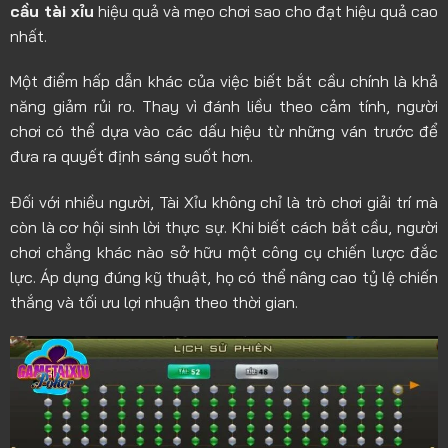
cầu tài xỉu
hiệu quả và mẹo chơi sao cho đạt hiệu quả cao
nhất.
Một điểm hấp dẫn khác của việc biết bắt cầu chính là khả
năng giảm rủi ro. Thay vì đánh liều theo cảm tính, người
chơi có thể dựa vào các dấu hiệu từ những ván trước để
đưa ra quyết định sáng suốt hơn.
Đối với nhiều người, Tài Xỉu không chỉ là trò chơi giải trí mà
còn là cơ hội sinh lời thực sự. Khi biết cách bắt cầu, người
chơi chẳng khác nào sở hữu một công cụ chiến lược đắc
lực. Áp dụng đúng kỹ thuật, họ có thể nâng cao tỷ lệ chiến
thắng và tối ưu lợi nhuận theo thời gian.