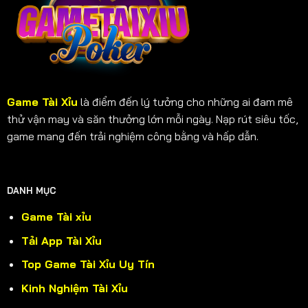
Game Tài Xỉu
là điểm đến lý tưởng cho những ai đam mê
thử vận may và săn thưởng lớn mỗi ngày. Nạp rút siêu tốc,
game mang đến trải nghiệm công bằng và hấp dẫn.
DANH MỤC
Game Tài xỉu
Tải App Tài Xỉu
Top Game Tài Xỉu Uy Tín
Kinh Nghiệm Tài Xỉu