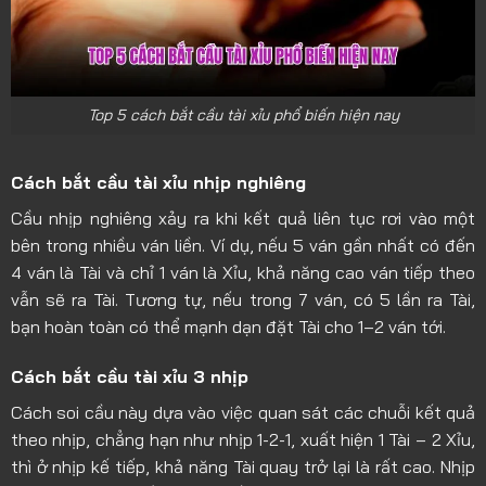
Top 5 cách bắt cầu tài xỉu phổ biến hiện nay
Cách bắt cầu tài xỉu nhịp nghiêng
Cầu nhịp nghiêng xảy ra khi kết quả liên tục rơi vào một
bên trong nhiều ván liền. Ví dụ, nếu 5 ván gần nhất có đến
4 ván là Tài và chỉ 1 ván là Xỉu, khả năng cao ván tiếp theo
vẫn sẽ ra Tài. Tương tự, nếu trong 7 ván, có 5 lần ra Tài,
bạn hoàn toàn có thể mạnh dạn đặt Tài cho 1–2 ván tới.
Cách bắt cầu tài xỉu 3 nhịp
Cách soi cầu này dựa vào việc quan sát các chuỗi kết quả
theo nhịp, chẳng hạn như nhịp 1-2-1, xuất hiện 1 Tài – 2 Xỉu,
thì ở nhịp kế tiếp, khả năng Tài quay trở lại là rất cao. Nhịp