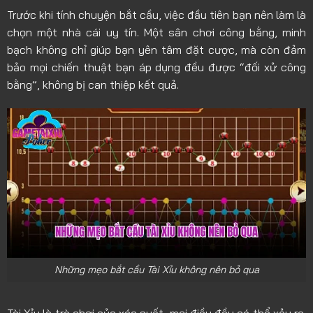
Trước khi tính chuyện bắt cầu, việc đầu tiên bạn nên làm là
chọn một nhà cái uy tín. Một sân chơi công bằng, minh
bạch không chỉ giúp bạn yên tâm đặt cược, mà còn đảm
bảo mọi chiến thuật bạn áp dụng đều được “đối xử công
bằng”, không bị can thiệp kết quả.
Những mẹo bắt cầu Tài Xỉu không nên bỏ qua
Tài Xỉu là trò chơi của xác suất, mọi điều đều có thể xảy ra.