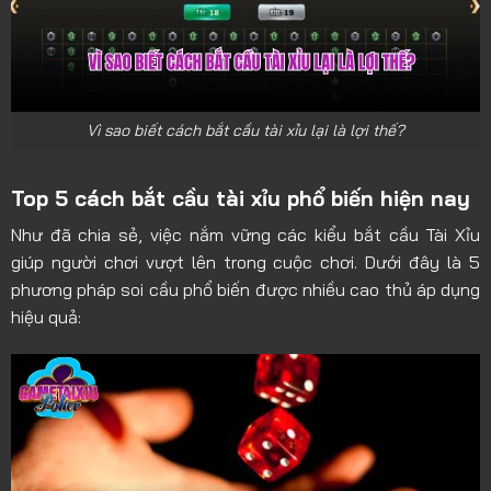
Vì sao biết cách bắt cầu tài xỉu lại là lợi thế?
Top 5 cách bắt cầu tài xỉu phổ biến hiện nay
Như đã chia sẻ, việc nắm vững các kiểu bắt cầu Tài Xỉu
giúp người chơi vượt lên trong cuộc chơi. Dưới đây là 5
phương pháp soi cầu phổ biến được nhiều cao thủ áp dụng
hiệu quả: