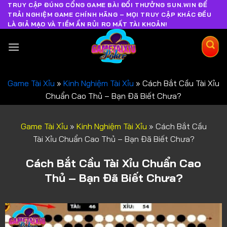
TRUY CẬP ĐÚNG CỔNG GAME BÀI ĐỔI THƯỞNG SUN.WIN ĐỂ
TRẢI NGHIỆM GAME CHÍNH HÃNG – MỌI TRUY CẬP KHÁC ĐỀU
LÀ GIẢ MẠO VÀ TIỀM ẨN RỦI RO MẤT TÀI KHOẢN!
Game Tài Xỉu
»
Kinh Nghiệm Tài Xỉu
»
Cách Bắt Cầu Tài Xỉu
Chuẩn Cao Thủ – Bạn Đã Biết Chưa?
Game Tài Xỉu
»
Kinh Nghiệm Tài Xỉu
»
Cách Bắt Cầu
Tài Xỉu Chuẩn Cao Thủ – Bạn Đã Biết Chưa?
Cách Bắt Cầu Tài Xỉu Chuẩn Cao
Thủ – Bạn Đã Biết Chưa?