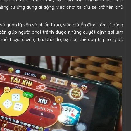
ăng từ ứng dụng di động, việc chơi tài xỉu sẽ trở nên chủ
về quản lý vốn và chiến lược, việc giữ ổn định tâm lý cũng
 còn giúp người chơi tránh được những quyết định sai lầm
nuối hoặc quá tự tin. Nhờ đó, bạn có thể duy trì phong độ