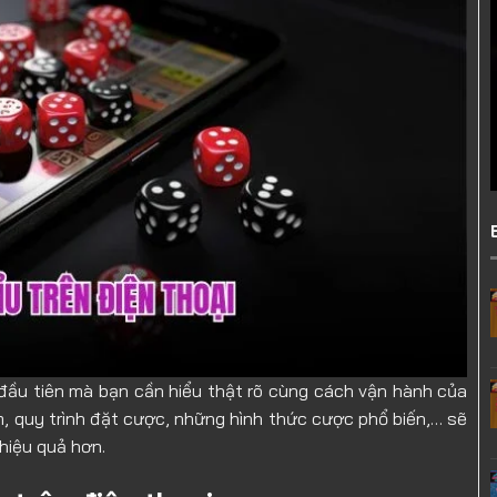
 đầu tiên mà bạn cần hiểu thật rõ cùng cách vận hành của
m, quy trình đặt cược, những hình thức cược phổ biến,… sẽ
hiệu quả hơn.