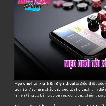
M
ẹo chơi tài xỉu trên điện thoại
là
điều thiết yếu
trò này. Việc nắm chắc các yếu tố như cách tính điể
là nền tảng cơ bản giúp bạn áp dụng các chiến thuật 