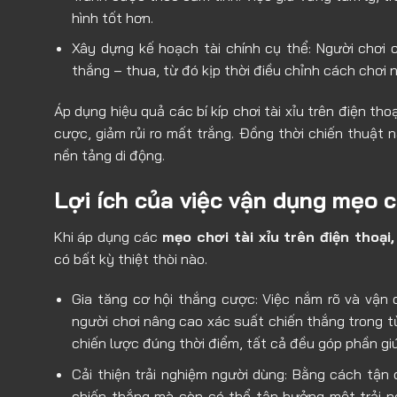
hình tốt hơn.
Xây dựng kế hoạch tài chính cụ thể: Người chơi c
thắng – thua, từ đó kịp thời điều chỉnh cách chơi n
Áp dụng hiệu quả các bí kíp chơi tài xỉu trên điện th
cược, giảm rủi ro mất trắng. Đồng thời chiến thuật nà
nền tảng di động.
Lợi ích của việc vận dụng mẹo ch
Khi áp dụng các
mẹo chơi tài xỉu trên điện thoại
có bất kỳ thiệt thòi nào.
Gia tăng cơ hội thắng cược: Việc nắm rõ và vận d
người chơi nâng cao xác suất chiến thắng trong t
chiến lược đúng thời điểm, tất cả đều góp phần gi
Cải thiện trải nghiệm người dùng: Bằng cách tận
chiến thắng mà còn có thể tận hưởng một trải n