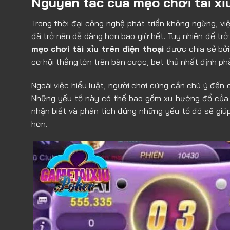
Nguyên tắc của mẹo chơi tài xỉu
Trong thời đại công nghệ phát triển không ngừng, vi
đã trở nên dễ dàng hơn bao giờ hết. Tuy nhiên để tr
mẹo chơi tài xỉu trên điện thoại
được chia sẻ bởi
cơ hội thắng lớn trên bàn cược, bet thủ nhất định p
Ngoài việc hiểu luật, người chơi cũng cần chú ý đến
Những yếu tố này có thể bao gồm xu hướng đổ của xú
nhận biết và phân tích đúng những yếu tố đó sẽ giú
hơn.