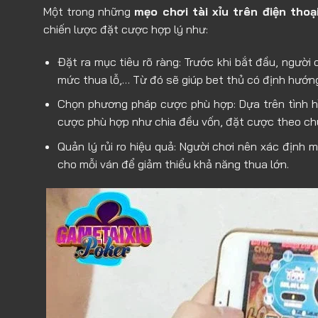
Một trong những
mẹo chơi tài xỉu trên điện thoạ
chiến lược đặt cược hợp lý như:
Đặt ra mục tiêu rõ ràng: Trước khi bắt đầu, người
mức thua lỗ,… Từ đó sẽ giúp bet thủ có định hướng
Chọn phương pháp cược phù hợp: Dựa trên tình hì
cược phù hợp như chia đều vốn, đặt cược theo chu
Quản lý rủi ro hiệu quả: Người chơi nên xác định m
cho mỗi ván để giảm thiểu khả năng thua lớn.