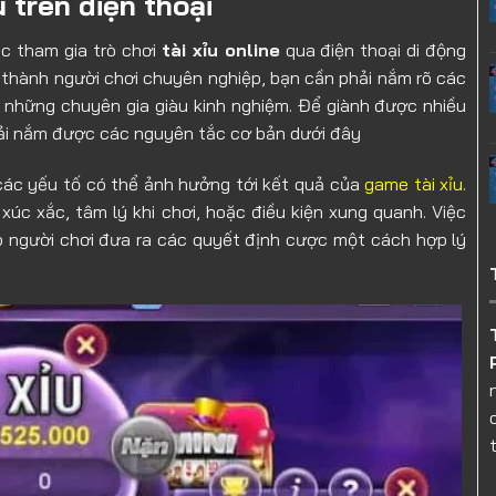
 trên điện thoại
ệc tham gia trò chơi
tài xỉu online
qua điện thoại di động
ở thành người chơi chuyên nghiệp, bạn cần phải nắm rõ các
 những chuyên gia giàu kinh nghiệm. Để giành được nhiều
hải nắm được các nguyên tắc cơ bản dưới đây
 các yếu tố có thể ảnh hưởng tới kết quả của
game tài xỉu
.
c xắc, tâm lý khi chơi, hoặc điều kiện xung quanh. Việc
p người chơi đưa ra các quyết định cược một cách hợp lý