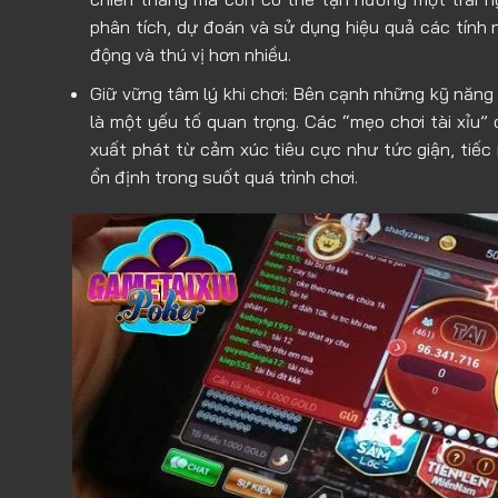
phân tích, dự đoán và sử dụng hiệu quả các tính n
động và thú vị hơn nhiều.
Giữ vững tâm lý khi chơi: Bên cạnh những kỹ năng 
là một yếu tố quan trọng. Các “mẹo chơi tài xỉu”
xuất phát từ cảm xúc tiêu cực như tức giận, tiếc 
ổn định trong suốt quá trình chơi.