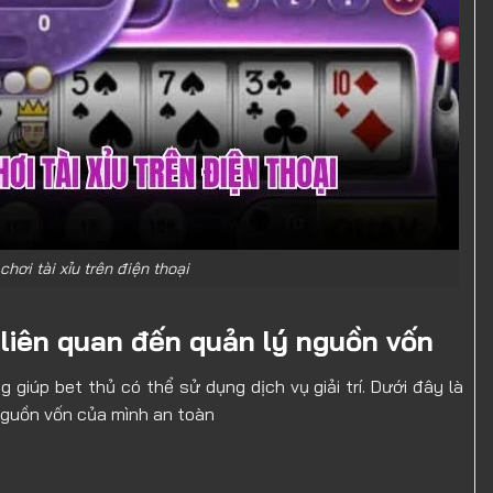
hơi tài xỉu trên điện thoại
i liên quan đến quản lý nguồn vốn
 giúp bet thủ có thể sử dụng dịch vụ giải trí. Dưới đây là
nguồn vốn của mình an toàn