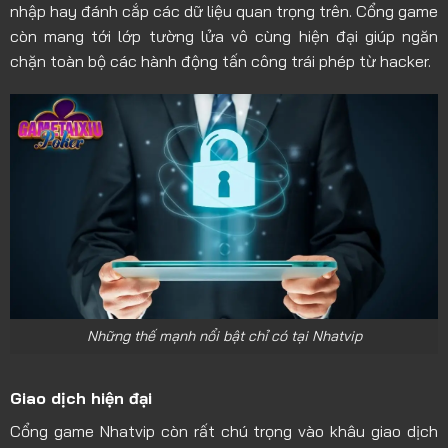
nhập hay đánh cắp các dữ liệu quan trọng trên. Cổng game
còn mang tới lớp tường lửa vô cùng hiện đại giúp ngăn
chặn toàn bộ các hành động tấn công trái phép từ hacker.
Những thế mạnh nổi bật chỉ có tại Nhatvip
Giao dịch hiện đại
Cổng game Nhatvip còn rất chú trọng vào khâu giao dịch