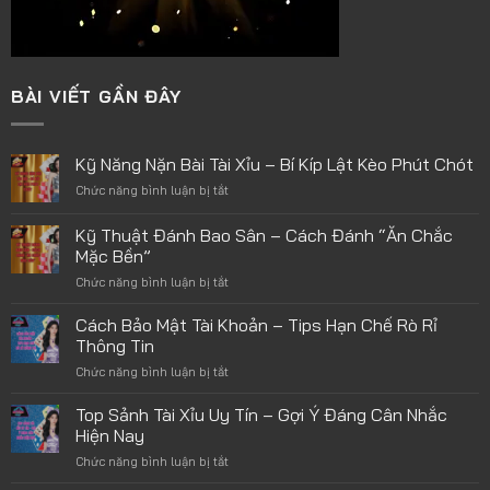
BÀI VIẾT GẦN ĐÂY
Kỹ Năng Nặn Bài Tài Xỉu – Bí Kíp Lật Kèo Phút Chót
Chức năng bình luận bị tắt
ở
Kỹ
Năng
Kỹ Thuật Đánh Bao Sân – Cách Đánh “Ăn Chắc
Nặn
Mặc Bền”
Bài
Chức năng bình luận bị tắt
ở
Tài
Kỹ
Xỉu
Thuật
–
Cách Bảo Mật Tài Khoản – Tips Hạn Chế Rò Rỉ
Đánh
Bí
Thông Tin
Bao
Kíp
Chức năng bình luận bị tắt
ở
Sân
Lật
Cách
–
Kèo
Bảo
Top Sảnh Tài Xỉu Uy Tín – Gợi Ý Đáng Cân Nhắc
Cách
Phút
Mật
Đánh
Hiện Nay
Chót
Tài
“Ăn
Chức năng bình luận bị tắt
ở
Khoản
Chắc
Top
–
Mặc