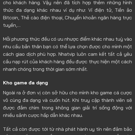
cho khách hàng. Vậy nên đã tích hợp thêm những hình
thức đa dạng khác nhau ví dụ như: Ví điện tử, Tiền ảo
Bitcoin, Thẻ cào điện thoại, Chuyển khoản ngân hàng trực
tuyến,…
Mỗi phương thức đều có ưu nhược điểm khác nhau tuỳ vào
nhu cầu bản thân bạn có thể lựa chọn được cho mình một
cách giao dịch phù hợp. Nhatvip luôn cam kết tất cả yêu
cầu nạp rút của khách hàng đều được thực hiện một cách
nhanh chóng trong thời gian sớm nhất.
Kho game đa dạng
Ngoài ra ở đơn vị còn sở hữu cho mình kho game cá cược
vô cùng đa dạng và cuốn hút. Khi truy cập thành viên sẽ
được đắm chìm trong không gian giải trí sống động với
nhiều sảnh cược hấp dẫn khác nhau.
Tất cả còn được tới từ nhà phát hành uy tín nên đảm bảo