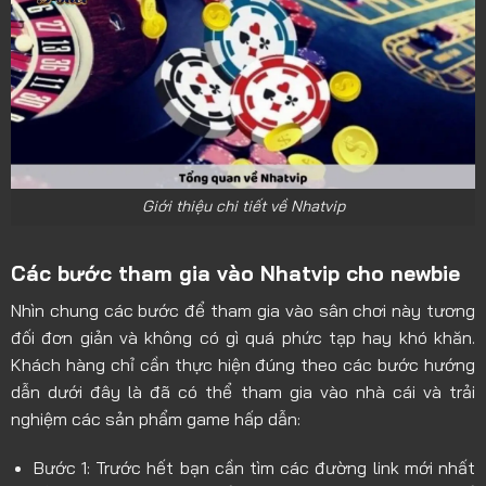
Giới thiệu chi tiết về Nhatvip
Các bước tham gia vào Nhatvip cho newbie
Nhìn chung các bước để tham gia vào sân chơi này tương
đối đơn giản và không có gì quá phức tạp hay khó khăn.
Khách hàng chỉ cần thực hiện đúng theo các bước hướng
dẫn dưới đây là đã có thể tham gia vào nhà cái và trải
nghiệm các sản phẩm game hấp dẫn:
Bước 1: Trước hết bạn cần tìm các đường link mới nhất