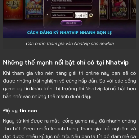
Các bước tham gia vào Nhatvip cho newbie
Những thế mạnh nổi bật chỉ có tại Nhatvip
Khi tham gia vào nền tảng giải trí online này bạn sẽ có
được những trải nghiệm vô cùng hấp dẫn. So với các cổng
game uy tín khác trên thị trường thì Nhatvip lại nổi bật hơn
hẳn nhờ vào những thế mạnh dưới đây:
Độ uy tín cao
Ngay từ khi được ra mắt, cổng game này đã nhanh chóng
thu hút được nhiều khách hàng tham gia trải nghiệm và
đạt được nhiều kỷ lục nổi trội. Nếu bạn là tín đồ đam mê cá