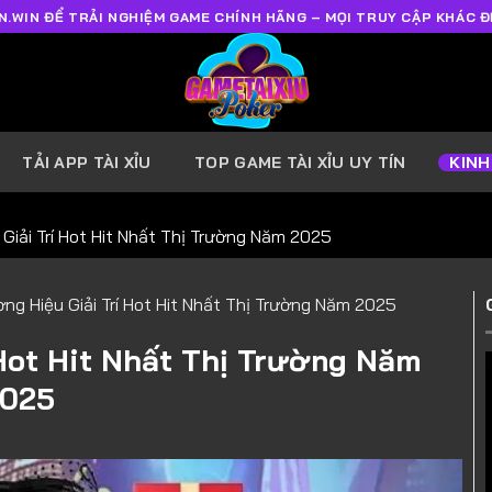
WIN ĐỂ TRẢI NGHIỆM GAME CHÍNH HÃNG – MỌI TRUY CẬP KHÁC ĐỀU
TẢI APP TÀI XỈU
TOP GAME TÀI XỈU UY TÍN
KINH
Giải Trí Hot Hit Nhất Thị Trường Năm 2025
ng Hiệu Giải Trí Hot Hit Nhất Thị Trường Năm 2025
 Hot Hit Nhất Thị Trường Năm
2025