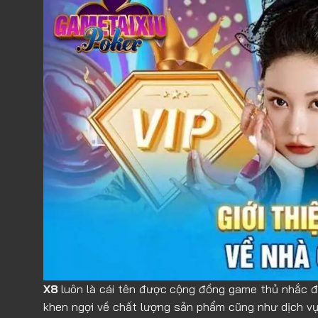
X8
luôn là cái tên được cộng đồng game thủ nhắc đ
khen ngợi về chất lượng sản phẩm cũng như dịch vụ