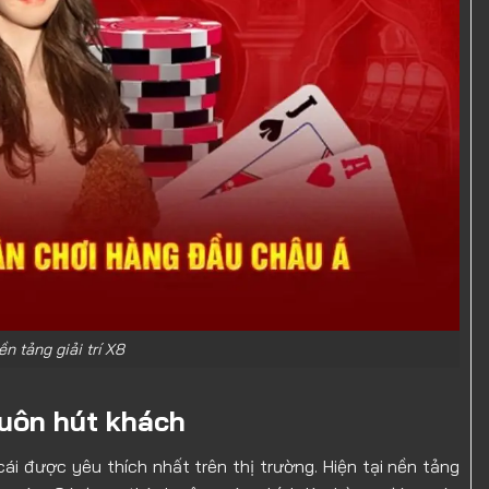
ền tảng giải trí X8
luôn hút khách
i được yêu thích nhất trên thị trường. Hiện tại nền tảng