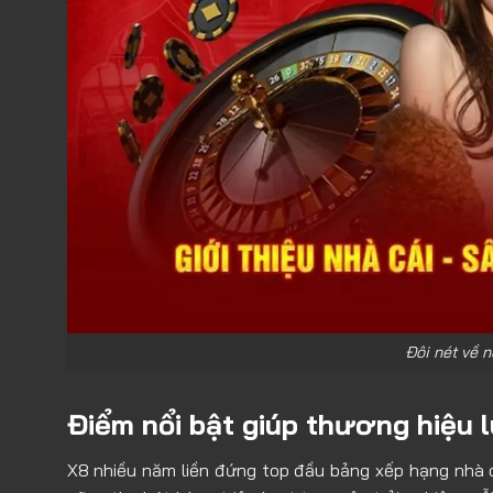
Đôi nét về n
Điểm nổi bật giúp thương hiệu 
X8 nhiều năm liền đứng top đầu bảng xếp hạng nhà cá