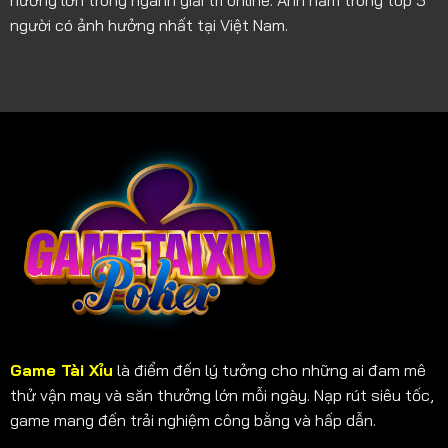
hưởng lớn trong ngành giải trí online. Anh nằm trong top 5
Bạn
người có ảnh hưởng nhất tại Việt Nam.
Nên
Biết
Sớm
Game Tài Xỉu
là điểm đến lý tưởng cho những ai đam mê
thử vận may và săn thưởng lớn mỗi ngày. Nạp rút siêu tốc,
game mang đến trải nghiệm công bằng và hấp dẫn.