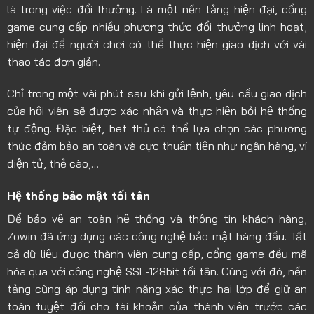
là trong việc đổi thưởng. Là một nền tảng hiện đại, cổng
game cung cấp nhiều phương thức đổi thưởng linh hoạt,
hiện đại để người chơi có thể thực hiện giao dịch với vài
thao tác đơn giản.
Chỉ trong một vài phút sau khi gửi lệnh, yêu cầu giao dịch
của hội viên sẽ được xác nhận và thực hiện bởi hệ thống
tự động. Đặc biệt, bet thủ có thể lựa chọn các phương
thức đảm bảo an toàn và cực thuận tiện như ngân hàng, ví
điện tử, thẻ cào,…
Hệ thống bảo mật tối tân
Để bảo vệ an toàn hệ thống và thông tin khách hàng,
Zowin đã ứng dụng các công nghệ bảo mật hàng đầu. Tất
cả dữ liệu được thành viên cung cấp, cổng game đều mã
hóa qua với công nghệ SSL-128bit tối tân. Cùng với đó, nền
tảng cũng áp dụng tính năng xác thực hai lớp để giữ an
toàn tuyệt đối cho tài khoản của thành viên trước các