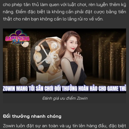
cho phép tân thủ làm quen với luật chơi, rèn luyện thêm kỹ
năng. Điểm đặc biệt là không cần phải đặt cược bằng tiền
thật cho nên bạn không cần lo lắng rủi ro về vốn.
Đánh giá ưu điểm Zowin
Đổi thưởng nhanh chóng
Zowin luôn đặt sự an toàn và uy tín lên hàng đầu, đặc biệt