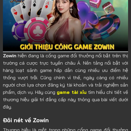
Zowin
hiện đang là cổng game đổi thưởng nổi bật trên thị
trường cá cược trực tuyến châu Á. Nền tảng nổi bật với
hàng loạt sảnh game hấp dẫn cùng nhiều ưu điểm hệ
thống vượt trội. Cũng chính vì thế, ngày càng có nhiều
người chơi lựa chọn đăng ký tài khoản và trải nghiệm sản
phẩm, dịch vụ. Hãy cùng
game tài xỉu
tìm hiểu chi tiết về
thương hiệu giải trí đẳng cấp này thông qua bài viết dưới
đây.
Đôi nét về Zowin
Thương hiệu là một trong những cổng game đổi thưởng