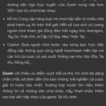
dương săn ngư trực tuyến của Zowin cung cấp hơn
100+ tựa trò chơi khác nhau.
Nổ hũ: Cung cấp hàng loạt trò chơi hấp dẫn từ nhiều nhà
phát hành uy tín trên thế giới. Một số tựa slot có lượng
người chơi tham gia đông đảo mỗi ngày như Avengers,
Tây Du Thần Khí, Ai Cập Cổ Đại, Mèo Thần Tài,…
Casino: Đưa người chơi bước vào sòng bạc trực tiếp
đẳng cấp thông qua công nghệ livestream hiện đại với
các trò cá cược có xác suất thắng cao như Xóc Đĩa, Tài
Xỉu, Rồng Hổ,…
Zowin
với nhiều ưu điểm vượt trội và kho trò chơi đa dạng
chắn chắc sẽ đem đến cho bạn những trải nghiệm cá cược
giải trí hoàn hảo nhất. Trường hợp muốn tìm hiểu thêm
thông tin về những sân chơi khác, hãy tham khảo thêm
các bài viết tiếp theo của game Tài Xỉu nhé!