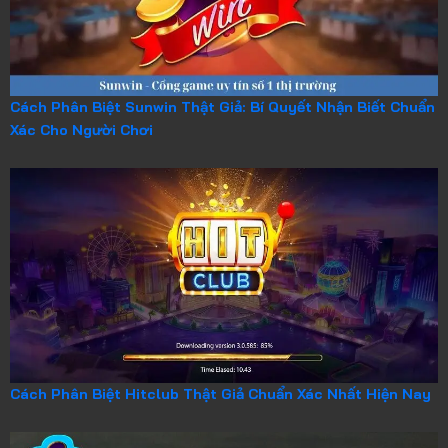
Cách Phân Biệt Sunwin Thật Giả: Bí Quyết Nhận Biết Chuẩn
Xác Cho Người Chơi
Cách Phân Biệt Hitclub Thật Giả Chuẩn Xác Nhất Hiện Nay