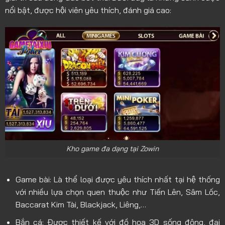
nổi bật, được hội viên yêu thích, đánh giá cao:
Kho game đa dạng tại Zowin
Game bài: Là thể loại được yêu thích nhất tại hệ thống
với nhiều lựa chọn quen thuộc như Tiến Lên, Sâm Lốc,
Baccarat Kim Tài, Blackjack, Liêng,…
Bắn cá: Được thiết kế với đồ họa 3D sống động, đại