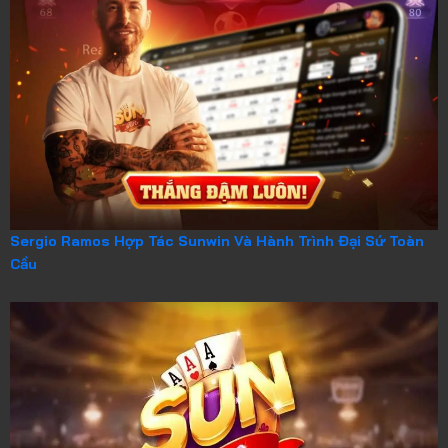
Sergio Ramos Hợp Tác Sunwin Và Hành Trình Đại Sứ Toàn
Cầu